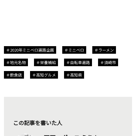
2020年ミニベロ遍路企画
ミニベロ
ラーメン
地元名物
栄養補給
自転車遍路
須崎市
飲食店
高知グルメ
高知県
この記事を書いた人