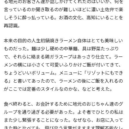
る地元のお客さん達が話しかけてくれたのはいいが、何を
言っているのか聞き取るのが難しいほどに濃い土佐弁で楽
しそうに酔っ払っている。お酒の文化、高知にいることを
再認識。
本来の目的の人生初鍋焼きラーメン自体はとても美味しい
ものだった。麺は少し硬めの中華麺、具は野菜たっぷり
で、それらに絡まる鶏ガラスープはあっさり仕立て。ラー
メンの横には小さくて可愛いふりかけご飯が付いてきて、
ちょうどいいボリューム。メニューに「リゾットにもでき
る」と書いてあったので、ラーメンの後にご飯を入れるの
がここでは定番のスタイルなのかな、などと考えた。
食べ終わると、お会計するために地元のおじちゃん達のグ
ループを通り過ぎる必要があった。よそ者でひとりの私は
また少し緊張することになった。なぜなら、お店に入って
きた時と比べても、飛び交う言葉がますます理解不能なレ