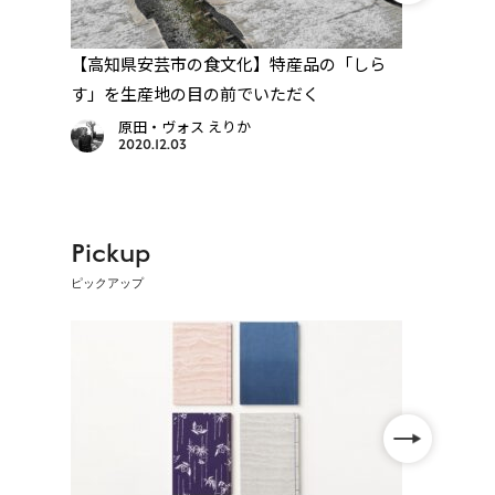
店で
【高知県安芸市の食文化】特産品の「しら
【高知
す」を生産地の目の前でいただく
高知
原田・ヴォス えりか
2020.12.03
Pickup
ピックアップ