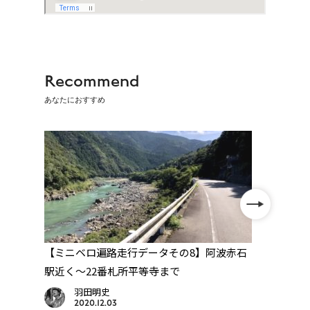
Recommend
あなたにおすすめ
を昭
【ミニベロ遍路走行データその8】阿波赤石
【撫養
駅近く〜22番札所平等寺まで
寺「
羽田明史
2020.12.03