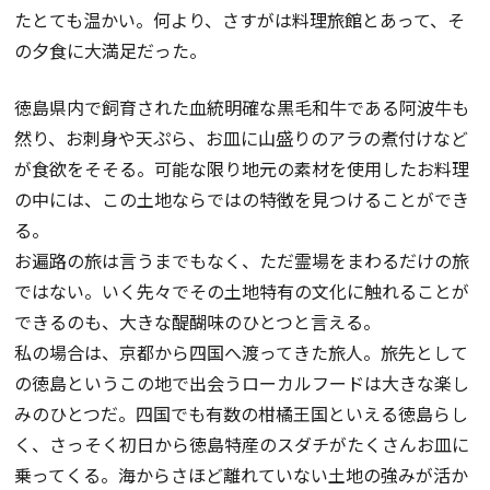
たとても温かい。何より、さすがは料理旅館とあって、そ
の夕食に大満足だった。
徳島県内で飼育された血統明確な黒毛和牛である阿波牛も
然り、お刺身や天ぷら、お皿に山盛りのアラの煮付けなど
が食欲をそそる。可能な限り地元の素材を使用したお料理
の中には、この土地ならではの特徴を見つけることができ
る。
お遍路の旅は言うまでもなく、ただ霊場をまわるだけの旅
ではない。いく先々でその土地特有の文化に触れることが
できるのも、大きな醍醐味のひとつと言える。
私の場合は、京都から四国へ渡ってきた旅人。旅先として
の徳島というこの地で出会うローカルフードは大きな楽し
みのひとつだ。四国でも有数の柑橘王国といえる徳島らし
く、さっそく初日から徳島特産のスダチがたくさんお皿に
乗ってくる。海からさほど離れていない土地の強みが活か