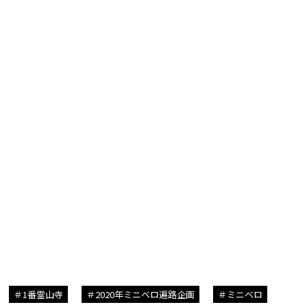
1番霊山寺
2020年ミニベロ遍路企画
ミニベロ