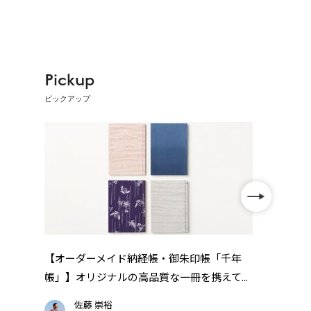
Pickup
ピックアップ
【レ
「レ
年
【オーダーメイド納経帳・御朱印帳「千年
..
帳」】オリジナルの高品質な一冊を携えて...
佐藤 崇裕