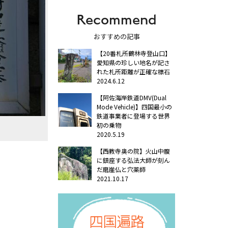
Recommend
おすすめの記事
【20番札所鶴林寺登山口】
愛知県の珍しい地名が記さ
れた札所距離が正確な標石
2024.6.12
【阿佐海岸鉄道DMV(Dual
Mode Vehicle)】四国最小の
鉄道事業者に登場する世界
初の乗物
2020.5.19
【西教寺奥の院】火山中腹
に鎮座する弘法大師が刻ん
だ磨崖仏と穴薬師
2021.10.17