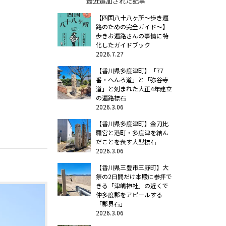
最近追加された記事
【四国八十八ヶ所～歩き遍
路のための完全ガイド～】
歩きお遍路さんの事情に特
化したガイドブック
2026.7.27
【香川県多度津町】「77
番・へんろ道」と「弥谷寺
道」と刻まれた大正4年建立
の遍路標石
2026.3.06
【香川県多度津町】金刀比
羅宮と港町・多度津を結ん
だことを表す大型標石
2026.3.06
【香川県三豊市三野町】大
祭の2日間だけ本殿に参拝で
きる「津嶋神社」の近くで
仲多度郡をアピールする
「郡界石」
2026.3.06