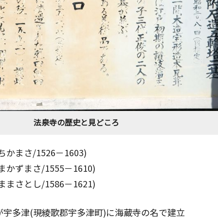
法泉寺の歴史と見どころ
まさ/1526－1603)
ずまさ/1555－1610)
さとし/1586－1621)
親正が宇多津(現綾歌郡宇多津町)に海蔵寺の名で建立