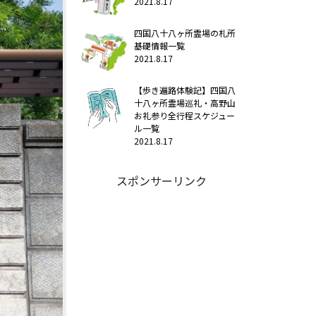
2021.8.17
四国八十八ヶ所霊場の札所
基礎情報一覧
2021.8.17
【歩き遍路体験記】四国八
十八ヶ所霊場巡礼・高野山
お礼参り全行程スケジュー
ル一覧
2021.8.17
スポンサーリンク