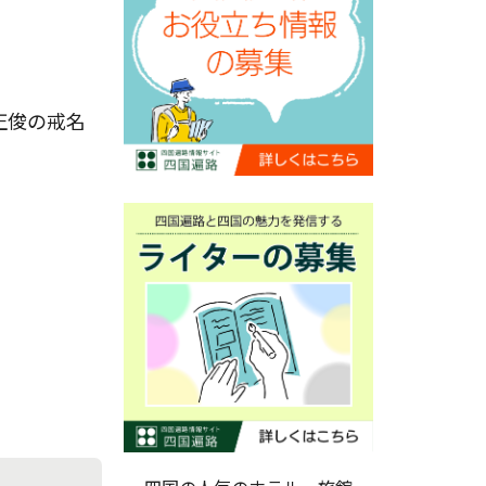
正俊の戒名