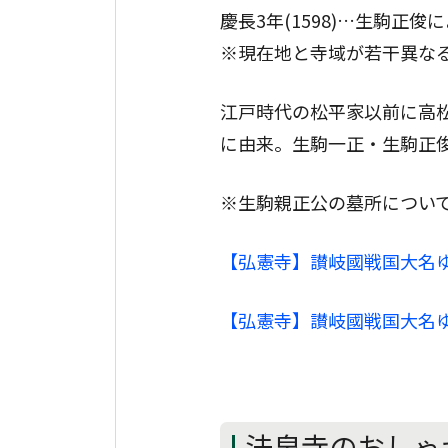
慶長3年(1598)…生駒正
※現在地と寺域が若干異な
江戸時代の松平家以前に高
に由来。生駒一正・生駒正
※生駒親正公の墓所につい
【弘憲寺】讃岐國戦国大名
【弘憲寺】讃岐國戦国大名
法泉寺のおしゃ