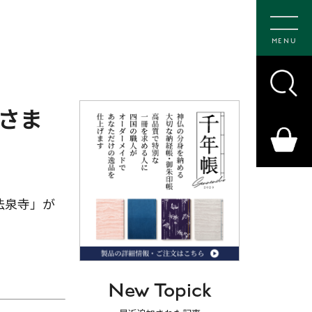
MENU
さま
法泉寺」が
New Topick