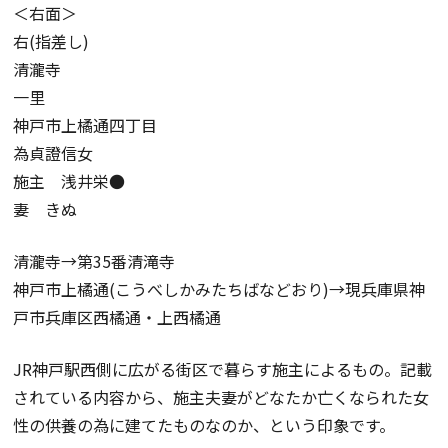
＜右面＞
右(指差し)
清瀧寺
一里
神戸市上橘通四丁目
為貞證信女
施主 浅井栄●
妻 きぬ
清瀧寺→第35番清滝寺
神戸市上橘通(こうべしかみたちばなどおり)→現兵庫県神
戸市兵庫区西橘通・上西橘通
JR神戸駅西側に広がる街区で暮らす施主によるもの。記載
されている内容から、施主夫妻がどなたか亡くなられた女
性の供養の為に建てたものなのか、という印象です。