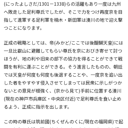
(にったよしさだ/1301－1338)らの活躍もあり一度は九州
へ敗走した足利尊氏でしたが、そこで力をつけ再度京を目
指して進軍する足利軍を楠木・新田軍は湊川の地で迎え撃
つことになります。
正成の戦略としては、帝(みかど/ここでは後醍醐天皇)には
一旦比叡山に避難してもらい尊氏を京におびき寄せて討つ
ほうが、地の利や旧来の部下の協力を得ることができて戦
闘を有利に運ぶことができる。そう進言したものの、朝廷
では天皇が何度も何度も後退することや、一度京を追い出
した者をやすやす侵入させてしまっては民衆に示しがつか
ないとの意見が根強く、(京から見て)手前に位置する湊川
(現在の神戸市兵庫区・中央区付近)で足利尊氏を食い止め
るよう、正成に指示を出します。
この時の尊氏は筑前國(ちくぜんのくに/現在の福岡県)で起