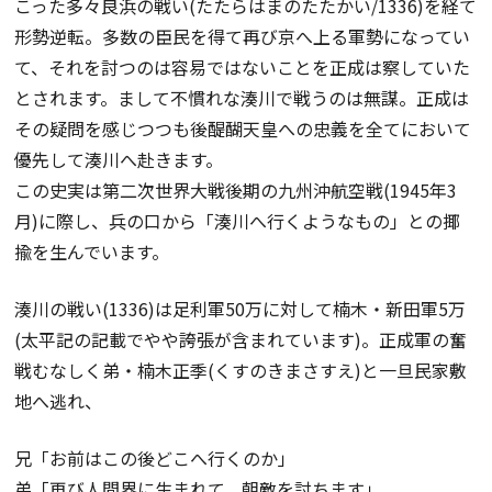
こった多々良浜の戦い(たたらはまのたたかい/1336)を経て
形勢逆転。多数の臣民を得て再び京へ上る軍勢になってい
て、それを討つのは容易ではないことを正成は察していた
とされます。まして不慣れな湊川で戦うのは無謀。正成は
その疑問を感じつつも後醍醐天皇への忠義を全てにおいて
優先して湊川へ赴きます。
この史実は第二次世界大戦後期の九州沖航空戦(1945年3
月)に際し、兵の口から「湊川へ行くようなもの」との揶
揄を生んでいます。
湊川の戦い(1336)は足利軍50万に対して楠木・新田軍5万
(太平記の記載でやや誇張が含まれています)。正成軍の奮
戦むなしく弟・楠木正季(くすのきまさすえ)と一旦民家敷
地へ逃れ、
兄「お前はこの後どこへ行くのか」
弟「再び人間界に生まれて、朝敵を討ちます」