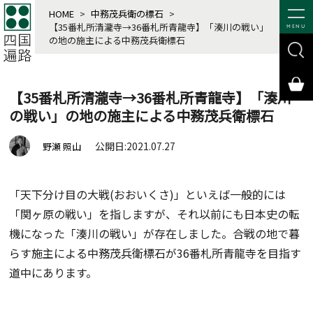
HOME
>
中務茂兵衛の標石
>
【35番札所清瀧寺→36番札所青龍寺】「湊川の戦い」
MENU
の地の施主による中務茂兵衛標石
【35番札所清瀧寺→36番札所青龍寺】「湊川
の戦い」の地の施主による中務茂兵衛標石
公開日:2021.07.27
野瀬 照山
「天下分け目の大戦(おおいくさ)」といえば一般的には
「関ヶ原の戦い」を指しますが、それ以前にも日本史の転
機になった「湊川の戦い」が存在しました。合戦の地で暮
らす施主による中務茂兵衛標石が36番札所青龍寺を目指す
道中にあります。