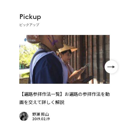
Pickup
ピックアップ
」
【遍路参拝作法一覧】お遍路の参拝作法を動
【歩
画を交えて詳しく解説
礼・高
野瀬 照山
2019.02.19