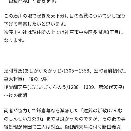
「臣籍降嫁」と書きます。
この湊川の地で起きた天下分け目の合戦について少し掘り
下げて考察したいと思います。
※湊川神社は現住所の上では神戸市中央区多聞通3丁目に
なります。
足利尊氏(あしかがたかうじ/1305－1358、室町幕府初代征
夷大将軍)…後の北朝
後醍醐天皇(ごだいごてんのう/1288－1339、第96代天皇)
…後の南朝
両者が協力して鎌倉幕府を滅ぼした「建武の新政(けんむ
のしんせい/1333)」までは良かったのですが、その後の事
後処理が原因で二人は対立。後醍醐天皇に付く新田義貞