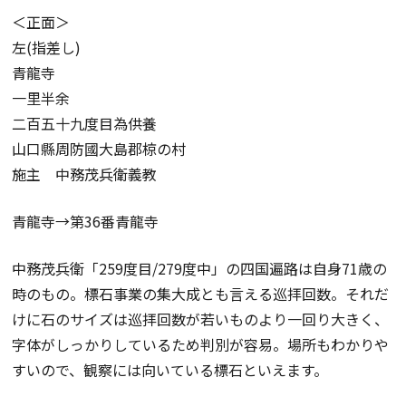
＜正面＞
左(指差し)
青龍寺
一里半余
二百五十九度目為供養
山口縣周防國大島郡椋の村
施主 中務茂兵衛義教
青龍寺→第36番青龍寺
中務茂兵衛「259度目/279度中」の四国遍路は自身71歳の
時のもの。標石事業の集大成とも言える巡拝回数。それだ
けに石のサイズは巡拝回数が若いものより一回り大きく、
字体がしっかりしているため判別が容易。場所もわかりや
すいので、観察には向いている標石といえます。