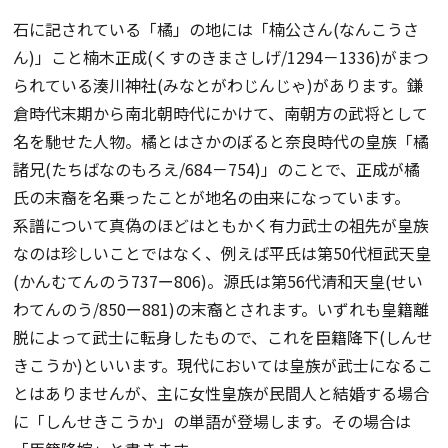
石に記されている「橘」の地には「楠公さん(なんこうさ
ん)」こと楠木正成(くすのきまさしげ/1294－1336)がまつ
られている湊川神社(みなとがわじんじゃ)があります。鎌
倉時代末期から南北朝時代にかけて、南朝方の武将として
名を馳せた人物。橘とはさかのぼると奈良時代の皇族「橘
諸兄(たちばなのもろえ/684－754)」のことで、正成が橘
氏の末裔を名乗ったことが地名の由来になっています。
系譜について真偽のほどはともかく有力武士の祖先が皇族
なのは珍しいことではなく、例えば平氏は第50代桓武天皇
(かんむてんのう737ー806)。源氏は第56代清和天皇(せい
わてんのう/850ー881)の末裔とされます。いずれも皇籍離
脱によって武士に転身したもので、これを臣籍降下(しんせ
きこうか)といいます。現代においては皇族が武士になるこ
とはありませんが、主に女性皇族が民間人と結婚する場合
に「しんせきこうか」の単語が登場します。その場合は