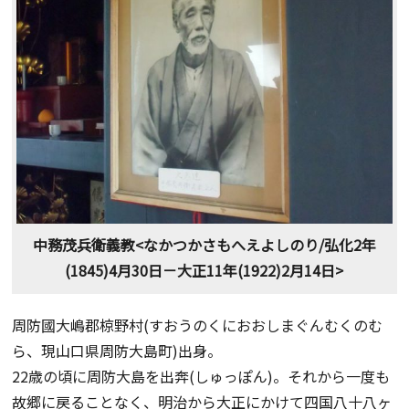
中務茂兵衛義教<なかつかさもへえよしのり/弘化2年
(1845)4月30日－大正11年(1922)2月14日>
周防國大嶋郡椋野村(すおうのくにおおしまぐんむくのむ
ら、現山口県周防大島町)出身。
22歳の頃に周防大島を出奔(しゅっぽん)。それから一度も
故郷に戻ることなく、明治から大正にかけて四国八十八ヶ