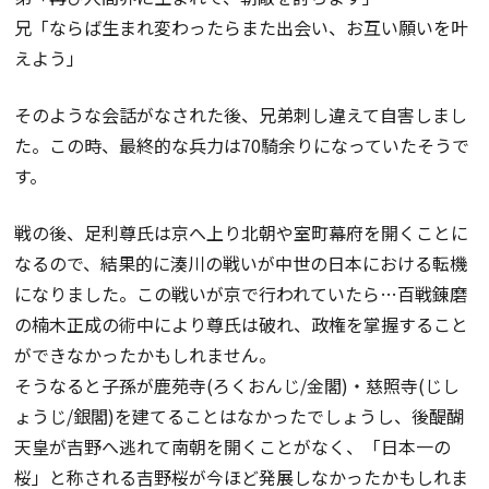
兄「ならば生まれ変わったらまた出会い、お互い願いを叶
えよう」
そのような会話がなされた後、兄弟刺し違えて自害しまし
た。この時、最終的な兵力は70騎余りになっていたそうで
す。
戦の後、足利尊氏は京へ上り北朝や室町幕府を開くことに
なるので、結果的に湊川の戦いが中世の日本における転機
になりました。この戦いが京で行われていたら…百戦錬磨
の楠木正成の術中により尊氏は破れ、政権を掌握すること
ができなかったかもしれません。
そうなると子孫が鹿苑寺(ろくおんじ/金閣)・慈照寺(じし
ょうじ/銀閣)を建てることはなかったでしょうし、後醍醐
天皇が吉野へ逃れて南朝を開くことがなく、「日本一の
桜」と称される吉野桜が今ほど発展しなかったかもしれま