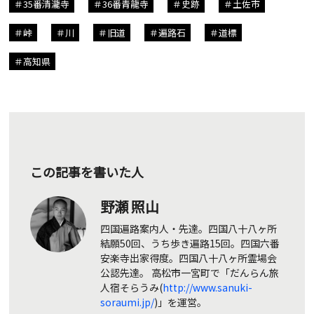
35番清瀧寺
36番青龍寺
史跡
土佐市
峠
川
旧道
遍路石
道標
高知県
この記事を書いた人
野瀬 照山
四国遍路案内人・先達。四国八十八ヶ所
結願50回、うち歩き遍路15回。四国六番
安楽寺出家得度。四国八十八ヶ所霊場会
公認先達。 高松市一宮町で「だんらん旅
人宿そらうみ(
http://www.sanuki-
soraumi.jp/
)」を運営。