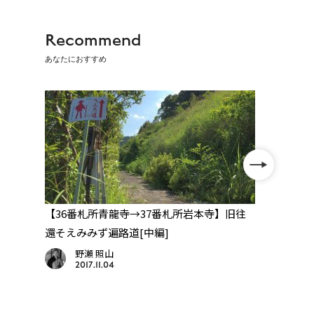
Recommend
あなたにおすすめ
往
【36番札所青龍寺→37番札所岩本寺】旧往
【高
還そえみみず遍路道[中編]
30番
野瀬 照山
2017.11.04