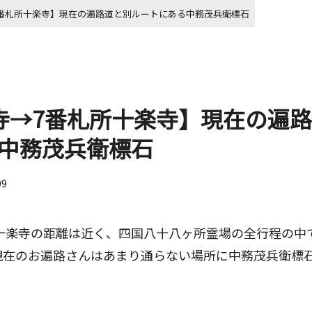
7番札所十楽寺】現在の遍路道と別ルートにある中務茂兵衛標石
寺→7番札所十楽寺】現在の遍
中務茂兵衛標石
09
所十楽寺の距離は近く、四国八十八ヶ所霊場の全行程の中
現在のお遍路さんはあまり通らない場所に中務茂兵衛標