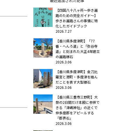
最近追加された記事
【四国八十八ヶ所～歩き遍
路のための完全ガイド～】
歩きお遍路さんの事情に特
化したガイドブック
2026.7.27
【香川県多度津町】「77
番・へんろ道」と「弥谷寺
道」と刻まれた大正4年建立
の遍路標石
2026.3.06
【香川県多度津町】金刀比
羅宮と港町・多度津を結ん
だことを表す大型標石
2026.3.06
【香川県三豊市三野町】大
祭の2日間だけ本殿に参拝で
きる「津嶋神社」の近くで
仲多度郡をアピールする
「郡界石」
2026.3.06