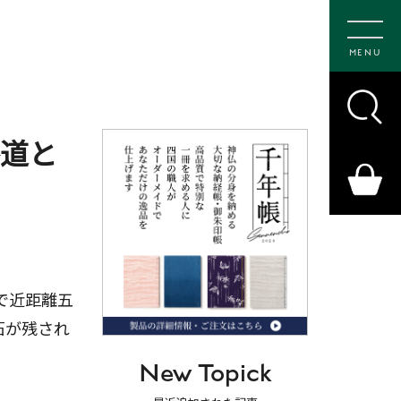
MENU
路道と
で近距離五
石が残され
New Topick