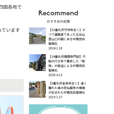
は四国各地で
Recommend
おすすめの記事
めています
【31番札所竹林寺近く】か
つて遍路道であった五台山
登山口の脇にある中務茂兵
衛標石
2024.1.18
【34番札所種間寺門前】汽
船の行き来で繁栄した「敦
賀」の施主による中務茂兵
衛標石
2020.4.13
【3番札所金泉寺近く】遠く
離れた奥の院仙龍寺の情報
が刻まれた中務茂兵衛標石
2019.3.27