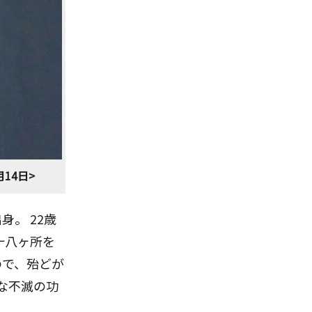
14日>
。 22歳
十八ヶ所を
ので、殆どが
な不滅の功