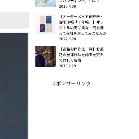
ンハンティング」とは？
2016.4.09
【オーダーメイド納経帳・
御朱印帳「千年帳」】オリ
ジナルの高品質な一冊を携
えて寺社を巡ってみませんか
2022.9.28
【遍路参拝作法一覧】お遍
路の参拝作法を動画を交え
て詳しく解説
2019.2.19
スポンサーリンク