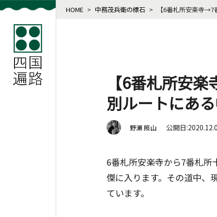
HOME
>
中務茂兵衛の標石
>
【6番札所安楽寺→
【6番札所安楽
別ルートにある
公開日:2020.12.
野瀬 照山
6番札所安楽寺から7番札
傑に入ります。その道中、
ています。