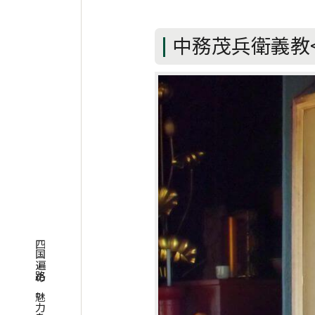
中務茂兵衛義教