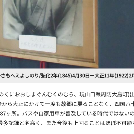
へえよしのり/弘化2年(1845)4月30日－大正11年(1922)2月
のくにおおしまぐんむくのむら、現山口県周防大島町)出身
治から大正にかけて一度も故郷に戻ることなく、四国八
と87ヶ所。バスや自家用車が普及している時代ではない
路最多記録と名高く、また今後も上回ることはほぼ不可能