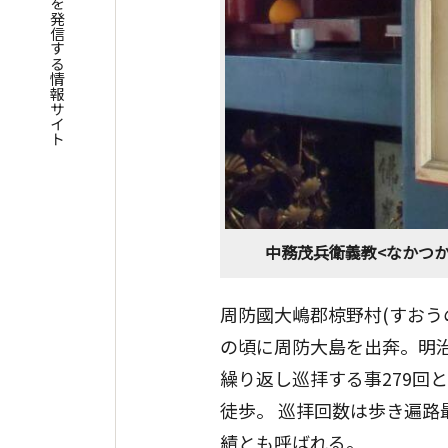
四国遍路の魅力を発信する情報サイト
中務茂兵衛義教<なかつかさも
周防國大嶋郡椋野村(すおう
の頃に周防大島を出奔。明
繰り返し巡拝する事279回
徒歩。 巡拝回数は歩き遍
績とも呼ばれる。