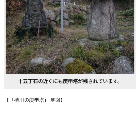
十五丁石の近くにも庚申塔が残されています。
【「槙川の庚申塔」 地図】