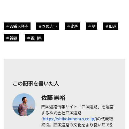
88番大窪寺
さぬき市
史跡
墓
旧道
祈願
香川県
この記事を書いた人
佐藤 崇裕
四国遍路情報サイト「四国遍路」を運営
する株式会社四国遍路
(
https://shikokuhenro.co.jp/
)の代表取
締役。四国遍路の文化をより良い形で引