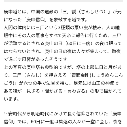
庚申塔とは、中国の道教の「三尸説（さんしせつ）」が元
になった「庚申信仰」を象徴する塔です。
人間の体内には三尸という3種類の悪い虫が棲み、人の睡
眠中にその人の悪事をすべて天帝に報告に行くため、三尸
が活動するとされる庚申の日（60日に一度）の夜は眠って
はならないとされ、庚申の日の夜は人々が集まって、徹夜
で過ごす風習があったそうです。
上の写真の庚申塔も典型的ですが、塔の上部に日と月があ
り、三尸（さんし）を押さえる「青面金剛(しょうめんこん
ごう)」が六つの手で法具を持ち、足元には山王の神使で
ある猿が「見ざる・聞かざる・言わざる」の形で描かれて
います。
平安時代から明治時代にかけて長く信仰されていた「庚申
信仰」では、60日に一度は集落の人々が一堂に会し、夜を