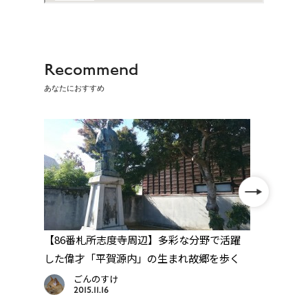
Recommend
あなたにおすすめ
ぶ
【86番札所志度寺周辺】多彩な分野で活躍
【87
した偉才「平賀源内」の生まれ故郷を歩く
化の
ごんのすけ
2015.11.16