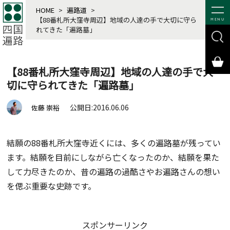
HOME
>
遍路道
>
【88番札所大窪寺周辺】地域の人達の手で大切に守ら
MENU
れてきた「遍路墓」
【88番札所大窪寺周辺】地域の人達の手で大
切に守られてきた「遍路墓」
公開日:2016.06.06
佐藤 崇裕
結願の88番札所大窪寺近くには、多くの遍路墓が残ってい
ます。結願を目前にしながら亡くなったのか、結願を果た
して力尽きたのか、昔の遍路の過酷さやお遍路さんの想い
を偲ぶ重要な史跡です。
スポンサーリンク