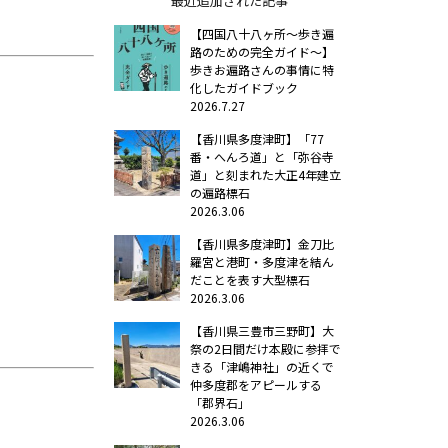
最近追加された記事
【四国八十八ヶ所～歩き遍
路のための完全ガイド～】
歩きお遍路さんの事情に特
化したガイドブック
2026.7.27
【香川県多度津町】「77
番・へんろ道」と「弥谷寺
道」と刻まれた大正4年建立
の遍路標石
2026.3.06
【香川県多度津町】金刀比
羅宮と港町・多度津を結ん
だことを表す大型標石
2026.3.06
【香川県三豊市三野町】大
祭の2日間だけ本殿に参拝で
きる「津嶋神社」の近くで
仲多度郡をアピールする
「郡界石」
2026.3.06