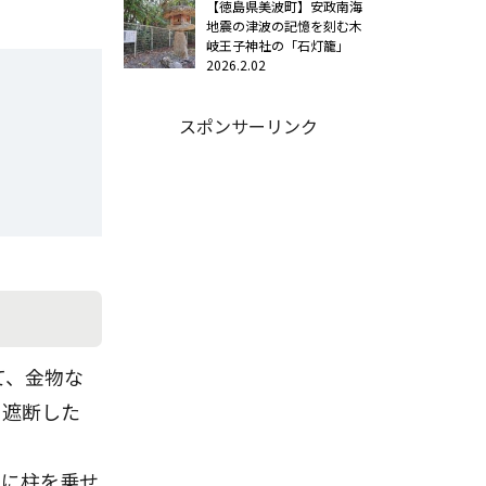
【徳島県美波町】安政南海
地震の津波の記憶を刻む木
岐王子神社の「石灯籠」
2026.2.02
スポンサーリンク
て、金物な
を遮断した
上に柱を乗せ