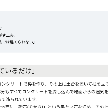
け」
がす工夫」
法では建てられない」
ているだけ」
コンクリートで枠を作り、その上に土台を置いて柱を立
部分もすべてコンクリートを流し込んで地面からの湿気
法で造られています。
地面に「礎石(そせき)」という平たい石を埋め、その