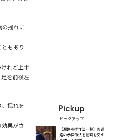
震の揺れに
こともあり
いけれど上半
に足を前後左
り、揺れを
Pickup
ピックアップ
の効果がさ
【遍路参拝作法一覧】お遍
路の参拝作法を動画を交え