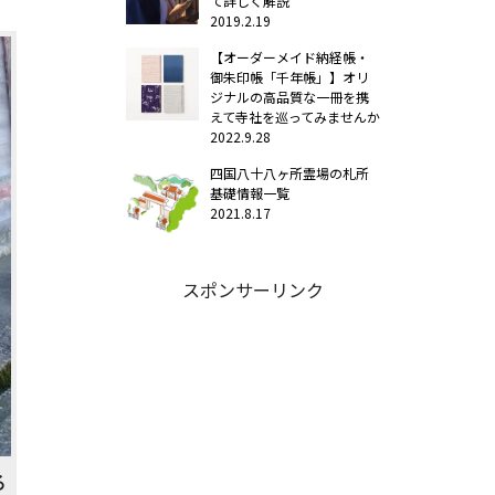
て詳しく解説
2019.2.19
【オーダーメイド納経帳・
御朱印帳「千年帳」】オリ
ジナルの高品質な一冊を携
えて寺社を巡ってみませんか
2022.9.28
四国八十八ヶ所霊場の札所
基礎情報一覧
2021.8.17
スポンサーリンク
る