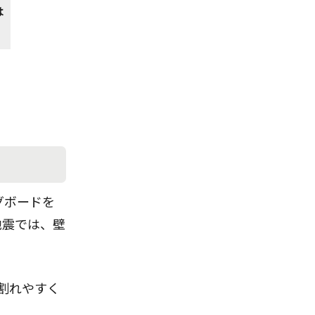
は
グボードを
地震では、壁
、割れやすく