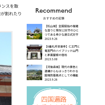
ランスを取
Recommend
喰が割れたり
おすすめの記事
【松山城】全国屈指の複雑
な造りと現存12天守のひと
つである希少な連立式天守
2023.9.26
【6番札所安楽寺】仁王門と
竜宮門のハイブリッド山門
と茅葺屋根の宿坊
2023.5.08
【河後森城】現代の景色と
遺構からもはっきりわかる
国境防衛拠点としての機能
2023.9.26