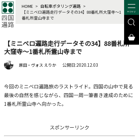
HOME
>
自転車ポタリング遍路
>
【ミニベロ遍路走行データその34】88番札所大窪寺～1
MENU
番札所霊山寺まで
【ミニベロ遍路走行データその34】88番札所
大窪寺～1番札所霊山寺まで
公開日:2020.12.03
原田・ヴォス えりか
今回のミニベロ遍路旅のラストライド。四国の山中で見る
最後の自然を感じながら、四国一周一筆書き達成のために
1番札所霊山寺へ向かった。
スポンサーリンク