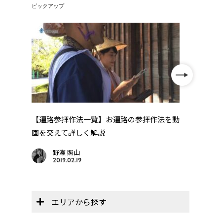
ピックアップ
【レ
「レ
年
【遍路参拝作法一覧】お遍路の参拝作法を動
..
画を交えて詳しく解説
野瀬 照山
2019.02.19
エリアから探す