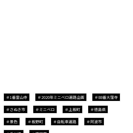
1番霊山寺
2020年ミニベロ遍路企画
88番大窪寺
さぬき市
ミニベロ
上板町
徳島県
景色
板野町
自転車遍路
阿波市