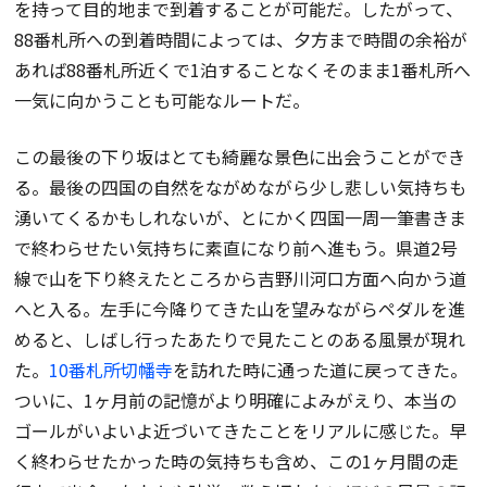
を持って目的地まで到着することが可能だ。したがって、
88番札所への到着時間によっては、夕方まで時間の余裕が
あれば88番札所近くで1泊することなくそのまま1番札所へ
一気に向かうことも可能なルートだ。
この最後の下り坂はとても綺麗な景色に出会うことができ
る。最後の四国の自然をながめながら少し悲しい気持ちも
湧いてくるかもしれないが、とにかく四国一周一筆書きま
で終わらせたい気持ちに素直になり前へ進もう。県道2号
線で山を下り終えたところから吉野川河口方面へ向かう道
へと入る。左手に今降りてきた山を望みながらペダルを進
めると、しばし行ったあたりで見たことのある風景が現れ
た。
10番札所切幡寺
を訪れた時に通った道に戻ってきた。
ついに、1ヶ月前の記憶がより明確によみがえり、本当の
ゴールがいよいよ近づいてきたことをリアルに感じた。早
く終わらせたかった時の気持ちも含め、この1ヶ月間の走