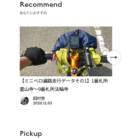
Recommend
あなたにおすすめ
【ミニベロ遍路走行データその1】1番札所
【1番
霊山寺〜9番札所法輪寺
願と
田村啓
2020.12.03
Pickup