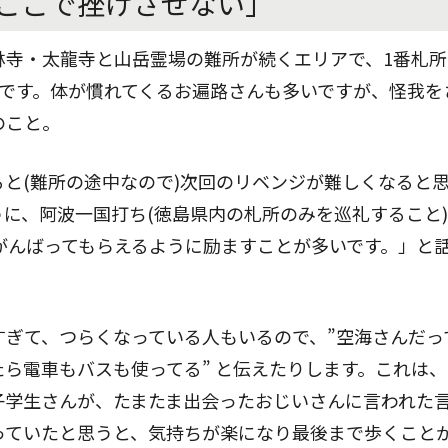
ここで挫けさせない」
林寺・太龍寺と山岳霊場の難所が続くエリアで、1番札
所です。体が慣れてくるお遍路さんも多いですが、怪我を
のこと。
と(難所の途中なので)次回のリベンジが難しくなると
に、阿波一国打ち(徳島県内の札所のみを巡礼すること
がんばってもらえるように励ますことが多いです。」と
すぎて、つらくなっている人もいるので、”空海さんだっ
ら電車もバスも使ってる” と伝えたりします。これは
子学生さんが、たまたま出会ったおじいさんに言われた
っていたと思うと、気持ちが楽になり最後まで歩くこと