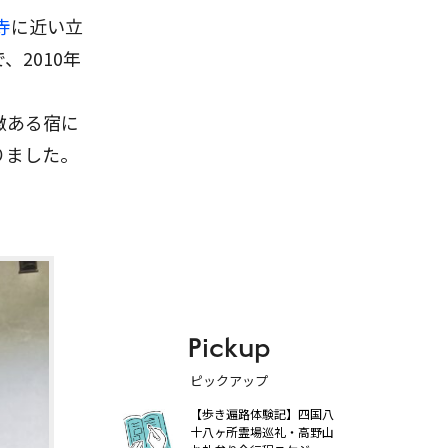
寺
に近い立
2010年
徴ある宿に
りました。
Pickup
ピックアップ
【歩き遍路体験記】四国八
十八ヶ所霊場巡礼・高野山