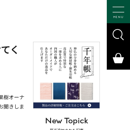
MENU
けてく
果樹オーナ
お聞きしま
New Topick