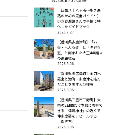
最近追加された記事
【四国八十八ヶ所～歩き遍
路のための完全ガイド～】
歩きお遍路さんの事情に特
化したガイドブック
2026.7.27
【香川県多度津町】「77
番・へんろ道」と「弥谷寺
道」と刻まれた大正4年建立
の遍路標石
2026.3.06
【香川県多度津町】金刀比
羅宮と港町・多度津を結ん
だことを表す大型標石
2026.3.06
【香川県三豊市三野町】大
祭の2日間だけ本殿に参拝で
きる「津嶋神社」の近くで
仲多度郡をアピールする
「郡界石」
2026.3.06