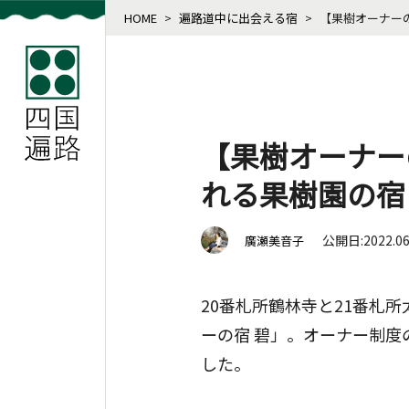
HOME
>
遍路道中に出会える宿
>
【果樹オーナー
【果樹オーナー
れる果樹園の宿
公開日:2022.0
廣瀬美音子
20番札所鶴林寺と21番札
ーの宿 碧」。オーナー制
した。