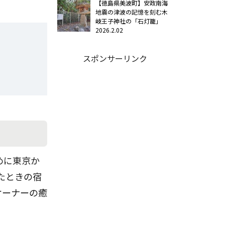
【徳島県美波町】安政南海
地震の津波の記憶を刻む木
岐王子神社の「石灯籠」
2026.2.02
スポンサーリンク
めに東京か
たときの宿
オーナーの癒
。