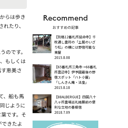
Recommend
所からは歩き
されたり、
おすすめの記事
【別格12番札所延命寺】千
枚通し霊符の「土居のいざ
り松」の横には野宿可能な
思うのです。
東屋
2015.8.08
)、もしくは
【65番札所三角寺→66番札
話す恵美さ
所雲辺寺】伊予國最後の野
宿スポット「ハト小屋」
「しんきん庵・法皇」
2015.8.18
て、船も馬
【88ALBERGUE】四国八十
八ヶ所霊場巡礼結願前の便
、同じように
利な立地の善根宿
2018.7.09
言葉です。そ
ができたよ