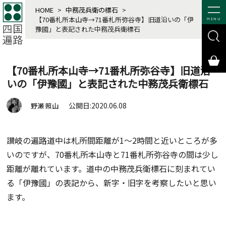
HOME
>
中務茂兵衛の標石
>
【70番札所本山寺→71番札所弥谷寺】旧道沿いの「伊
MENU
豫國」と表記された中務茂兵衛標石
【70番札所本山寺→71番札所弥谷寺】旧道沿
いの「伊豫國」と表記された中務茂兵衛標石
公開日:2020.06.08
野瀬 照山
讃岐の遍路道中は札所間距離が1～2時間と近いところが多
いのですが、70番札所本山寺と71番札所弥谷寺の間は少し
距離が離れています。道中の中務茂兵衛標石に刻まれてい
る「伊豫國」の表記から、新字・旧字を考察したいと思い
ます。