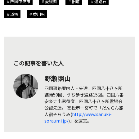
四国中央市
愛媛県
旧道
遍路石
道標
香川県
この記事を書いた人
野瀬 照山
四国遍路案内人・先達。四国八十八ヶ所
結願50回、うち歩き遍路15回。四国六番
安楽寺出家得度。四国八十八ヶ所霊場会
公認先達。 高松市一宮町で「だんらん旅
人宿そらうみ(
http://www.sanuki-
soraumi.jp/
)」を運営。