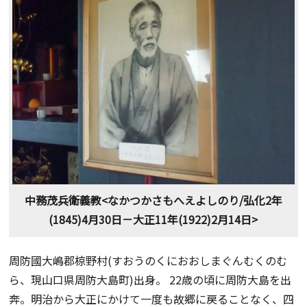
中務茂兵衛義教<なかつかさもへえよしのり/弘化2年
(1845)4月30日－大正11年(1922)2月14日>
周防國大嶋郡椋野村(すおうのくにおおしまぐんむくのむ
ら、現山口県周防大島町)出身。 22歳の頃に周防大島を出
奔。明治から大正にかけて一度も故郷に戻ることなく、四