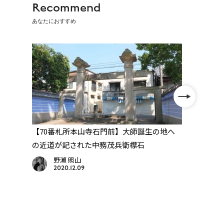
Recommend
あなたにおすすめ
園
【70番札所本山寺石門前】大師誕生の地へ
【71
衛標
の近道が記された中務茂兵衛標石
路で
野瀬 照山
2020.12.09