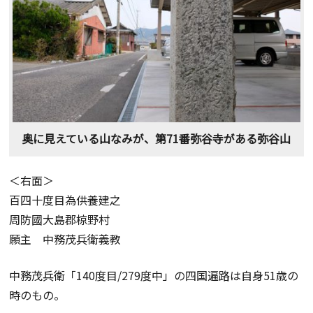
奥に見えている山なみが、第71番弥谷寺がある弥谷山
＜右面＞
百四十度目為供養建之
周防國大島郡椋野村
願主 中務茂兵衛義教
中務茂兵衛「140度目/279度中」の四国遍路は自身51歳の
時のもの。