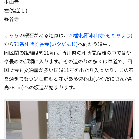
本山寺
左(指差し)
弥谷寺
こちらの標石がある地点は、
70番札所本山寺(もとやまじ)
から
71番札所弥谷寺(いやだにじ)
へ向かう道中。
同区間の距離は約11km。香川県の札所間距離の中ではや
や長めの部類に入ります。その道のりの多くは車道で、四
国で最も交通量が多い国道11号を出たり入ったり。この石
を過ぎてもう少し進むと寺がある弥谷山(いやだにさん/標
高381m)への坂道が始まります。