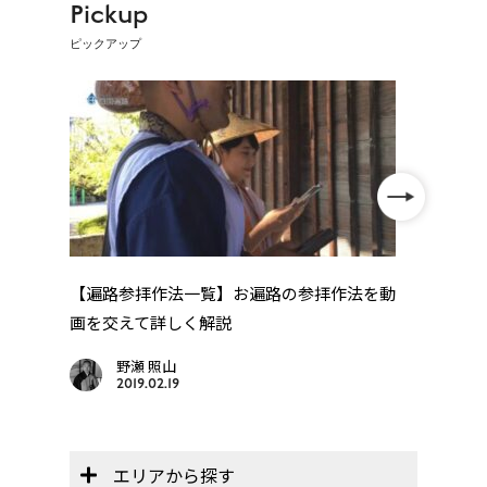
Pickup
ピックアップ
【レ
「レ
年
【遍路参拝作法一覧】お遍路の参拝作法を動
..
画を交えて詳しく解説
野瀬 照山
2019.02.19
エリアから探す