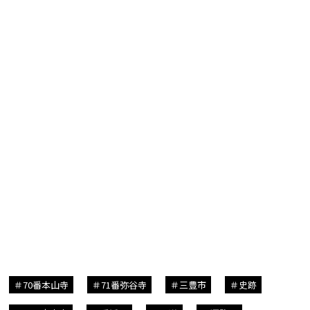
70番本山寺
71番弥谷寺
三豊市
史跡