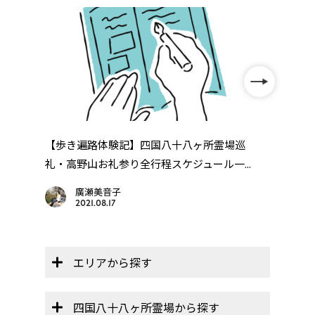
」
【歩き遍路体験記】四国八十八ヶ所霊場巡
四国
礼・高野山お礼参り全行程スケジュール一...
廣瀬美音子
2021.08.17
エリアから探す
四国八十八ヶ所霊場から探す