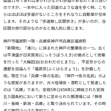
国道11号であれば多かれ少なかれ歩道があるのでまだ良い
のですが、一本中に入った旧道のような道を歩く時、こち
らはほぼほぼ歩道がないところをそれなりに自動車が往来
します。そのような「歩道無し区間歩き」が多いのが、当
区間の修行部分なのかなと個人的に感じます。
神戸市福原町→現・兵庫県神戸市兵庫区福原町
「新開地」「湊川」に挟まれた神戸の繁華街の一つ。古く
は平清盛が日宋貿易(にっそうぼうえき)の拠点として修築
を行った「大輪田泊(おおわだのとまり)」、平安京からの
遷都を目論んで「福原京(ふくはらきょう)」を計画した
地。現在では「兵庫→県の名前」「神戸→街の名前」のよ
うな感覚がありますが、元々宿場街・港町として発達した
のは「兵庫」であり、安政5年(1858年)に締結された安政
五カ国条約において新たに定められた開港場には「神奈
川・長崎・新潟・兵庫」と取り決められています。その時
点で神戸は小さな漁村でした。