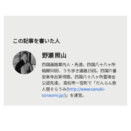
この記事を書いた人
野瀬 照山
四国遍路案内人・先達。四国八十八ヶ所
結願50回、うち歩き遍路15回。四国六番
安楽寺出家得度。四国八十八ヶ所霊場会
公認先達。 高松市一宮町で「だんらん旅
人宿そらうみ(
http://www.sanuki-
soraumi.jp/
)」を運営。