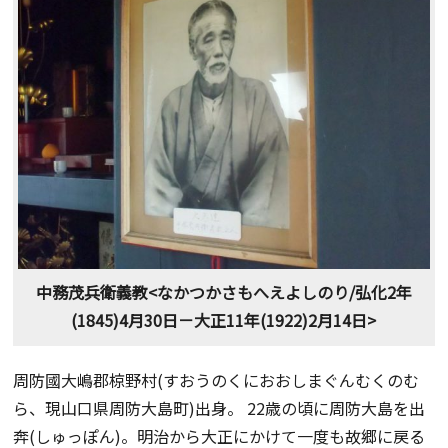
中務茂兵衛義教<なかつかさもへえよしのり/弘化2年
(1845)4月30日－大正11年(1922)2月14日>
周防國大嶋郡椋野村(すおうのくにおおしまぐんむくのむ
ら、現山口県周防大島町)出身。 22歳の頃に周防大島を出
奔(しゅっぽん)。明治から大正にかけて一度も故郷に戻る