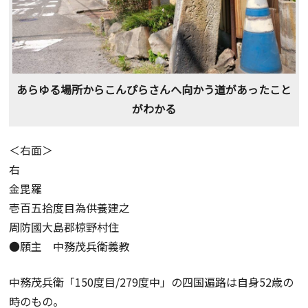
あらゆる場所からこんぴらさんへ向かう道があったこと
がわかる
＜右面＞
右
金毘羅
壱百五拾度目為供養建之
周防國大島郡椋野村住
●願主 中務茂兵衛義教
中務茂兵衛「150度目/279度中」の四国遍路は自身52歳の
時のもの。