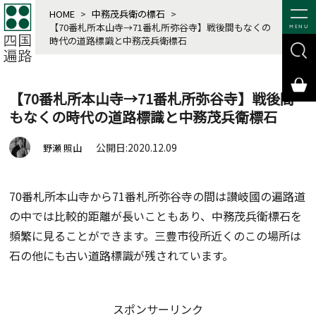
HOME
>
中務茂兵衛の標石
>
【70番札所本山寺→71番札所弥谷寺】戦後間もなくの
MENU
時代の道路標識と中務茂兵衛標石
【70番札所本山寺→71番札所弥谷寺】戦後間
もなくの時代の道路標識と中務茂兵衛標石
公開日:2020.12.09
野瀬 照山
70番札所本山寺から71番札所弥谷寺の間は讃岐國の遍路道
の中では比較的距離が長いこともあり、中務茂兵衛標石を
頻繁に見ることができます。三豊市役所近くのこの場所は
石の他にも古い道路標識が残されています。
スポンサーリンク