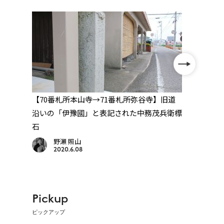
予
【70番札所本山寺→71番札所弥谷寺】旧道
【70
石
沿いの「伊豫國」と表記された中務茂兵衛標
の近
石
野瀬 照山
2020.6.08
Pickup
ピックアップ