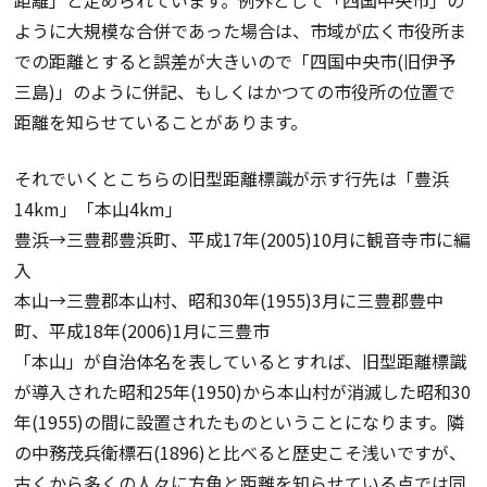
ように大規模な合併であった場合は、市域が広く市役所ま
での距離とすると誤差が大きいので「四国中央市(旧伊予
三島)」のように併記、もしくはかつての市役所の位置で
距離を知らせていることがあります。
それでいくとこちらの旧型距離標識が示す行先は「豊浜
14km」「本山4km」
豊浜→三豊郡豊浜町、平成17年(2005)10月に観音寺市に編
入
本山→三豊郡本山村、昭和30年(1955)3月に三豊郡豊中
町、平成18年(2006)1月に三豊市
「本山」が自治体名を表しているとすれば、旧型距離標識
が導入された昭和25年(1950)から本山村が消滅した昭和30
年(1955)の間に設置されたものということになります。隣
の中務茂兵衛標石(1896)と比べると歴史こそ浅いですが、
古くから多くの人々に方角と距離を知らせている点では同