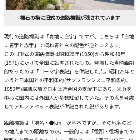
標石の横に旧式の道路標識が残されています
現行の道路標識は「青地に白字」ですが、こちらは「白地
に青字と赤字」で概ね青と白の配色が逆といえます。
この旧形式の道路標識は昭和25年(1950)から昭和46年
(1971)にかけて全国に設置されたもの。登場した当時画期
的だったのは「ローマ字表記」を併記した点。昭和25年と
いうと日本国との平和条約(サンフランシスコ平和条約、
1952年)締結以前で日本は連合国の支配下にあり、米兵を
中心に国内には外国人が多数駐留していた。その点を考慮
してアルファベット表記が併記された説があります。
距離標識は「地名・●km」が基本ですが、その地名のど
の地点までの距離なのか。一般的には「役所・役場までの
距離」と定められています。例外として「四国中央市」の