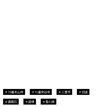
70番本山寺
71番弥谷寺
三豊市
旧道
遍路石
道標
香川県