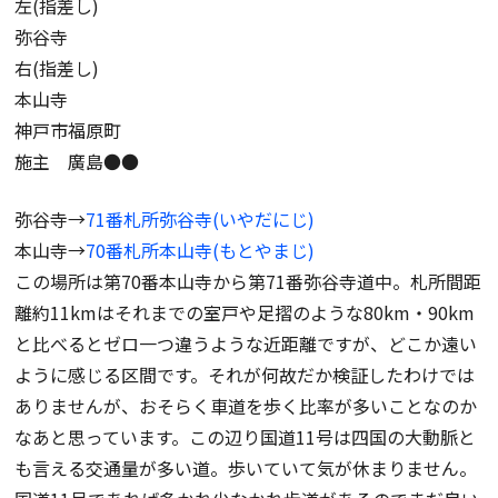
左(指差し)
弥谷寺
右(指差し)
本山寺
神戸市福原町
施主 廣島●●
弥谷寺→
71番札所弥谷寺(いやだにじ)
本山寺→
70番札所本山寺(もとやまじ)
この場所は第70番本山寺から第71番弥谷寺道中。札所間距
離約11kmはそれまでの室戸や足摺のような80km・90km
と比べるとゼロ一つ違うような近距離ですが、どこか遠い
ように感じる区間です。それが何故だか検証したわけでは
ありませんが、おそらく車道を歩く比率が多いことなのか
なあと思っています。この辺り国道11号は四国の大動脈と
も言える交通量が多い道。歩いていて気が休まりません。