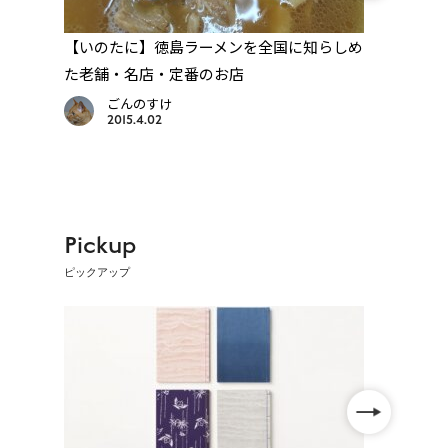
して
【いのたに】徳島ラーメンを全国に知らしめ
【神
た老舗・名店・定番のお店
島と
リ」
ごんのすけ
2015.4.02
Pickup
ピックアップ