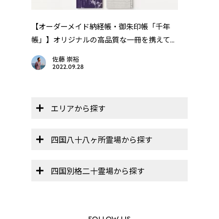
【オーダーメイド納経帳・御朱印帳「千年
【歩
帳」】オリジナルの高品質な一冊を携えて...
礼・高
佐藤 崇裕
2022.09.28
エリアから探す
四国八十八ヶ所霊場から探す
四国別格二十霊場から探す
FOLLOW US