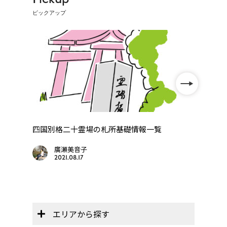
ピックアップ
年
四国別格二十霊場の札所基礎情報一覧
【歩
..
礼・高
廣瀬美音子
2021.08.17
エリアから探す