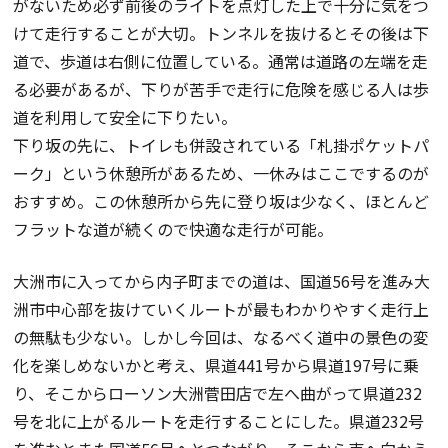
がないため必ず前後のライトを点灯した上で十分に気をつ
けて走行することが大切。トンネルを抜けるとその後は下
道で、歩道は右側に位置している。通常は道路の左端を走
る必要があるが、下りが苦手で走行に危険を感じる人は歩
道を利用して安全に下りたい。
下り坂の先に、トイレも併設されている「札掛ポケットパ
ーク」という休憩所があるため、一休みはここでするのが
おすすめ。この休憩所から先に登り坂は少なく、ほとんど
フラットな道が続くので快適な走行が可能。
大洲市に入ってから内子町までの道は、国道56号を進み大
洲市中心部を抜けていくルートが最もわかりやすく走行上
の無駄も少ない。しかし今回は、なるべく道中の景色の変
化を楽しめないかと考え、県道441号から県道197号に乗
り、そこからローソン大洲菅田店で左へ曲がって県道232
号を北に上がるルートを走行することにした。県道232号