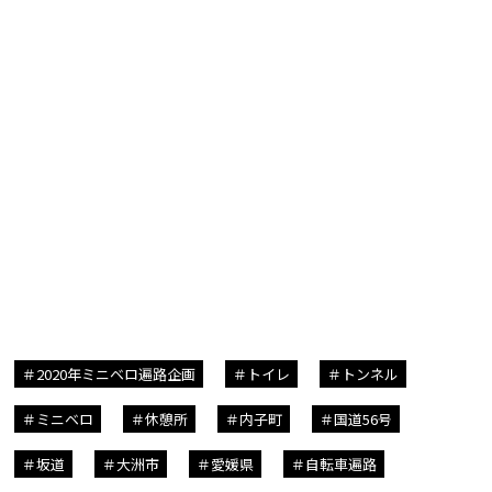
2020年ミニベロ遍路企画
トイレ
トンネル
ミニベロ
休憩所
内子町
国道56号
坂道
大洲市
愛媛県
自転車遍路