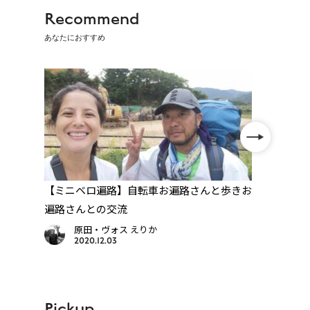
Recommend
あなたにおすすめ
ェ
【ミニベロ遍路】自転車お遍路さんと歩きお
【西
遍路さんとの交流
峠」
原田・ヴォス えりか
2020.12.03
Pickup