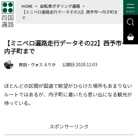
HOME
>
自転車ポタリング遍路
>
【ミニベロ遍路走行データその22】西予市～内子町ま
MENU
で
【ミニベロ遍路走行データその22】西予市～
内子町まで
公開日:2020.12.03
原田・ヴォス えりか
ほとんどの区間が国道で眺望がひらけた場所もあまりない
ルートではあるが、内子町に着いたら思い出になる観光が
待っている。
スポンサーリンク