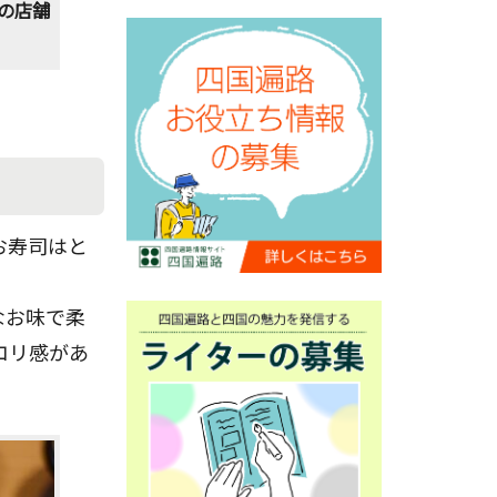
の店舗
お寿司はと
なお味で柔
コリ感があ