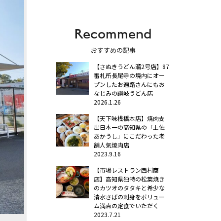
Recommend
おすすめの記事
【さぬきうどん溜2号店】87
番札所長尾寺の境内にオー
プンしたお遍路さんにもお
なじみの讃岐うどん店
2026.1.26
【天下味桟橋本店】焼肉支
出日本一の高知県の「土佐
あかうし」にこだわった老
舗人気焼肉店
2023.9.16
【市場レストラン西村商
店】高知県独特の松葉焼き
のカツオのタタキと希少な
清水さばの刺身をボリュー
ム満点の定食でいただく
2023.7.21