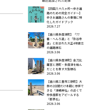
最近追加された記事
【四国八十八ヶ所～歩き遍
路のための完全ガイド～】
歩きお遍路さんの事情に特
化したガイドブック
2026.7.27
【香川県多度津町】「77
番・へんろ道」と「弥谷寺
道」と刻まれた大正4年建立
の遍路標石
2026.3.06
【香川県多度津町】金刀比
羅宮と港町・多度津を結ん
だことを表す大型標石
2026.3.06
【香川県三豊市三野町】大
祭の2日間だけ本殿に参拝で
きる「津嶋神社」の近くで
仲多度郡をアピールする
「郡界石」
2026.3.06