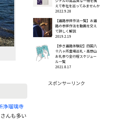
ジナルの高品質な一冊を携
えて寺社を巡ってみませんか
2022.9.28
【遍路参拝作法一覧】お遍
路の参拝作法を動画を交え
て詳しく解説
2019.2.19
【歩き遍路体験記】四国八
十八ヶ所霊場巡礼・高野山
お礼参り全行程スケジュー
ル一覧
2021.8.17
スポンサーリンク
札所浄瑠璃寺
路さんも多い