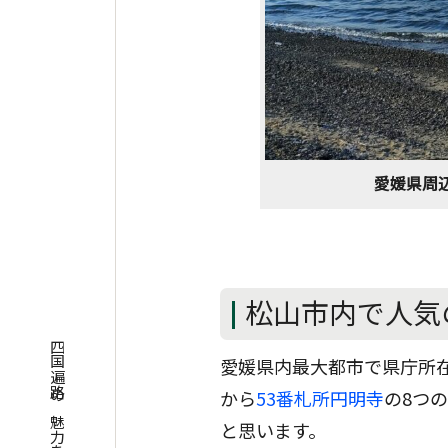
愛媛県周
松山市内で人気
愛媛県内最大都市で県庁所
から
53番札所円明寺
の8つ
と思います。