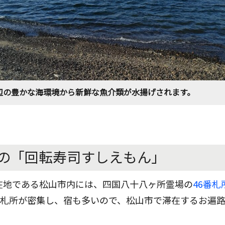
辺の豊かな海環境から新鮮な魚介類が水揚げされます。
の「回転寿司すしえもん」
在地である松山市内には、四国八十八ヶ所霊場の
46番
の札所が密集し、宿も多いので、松山市で滞在するお遍