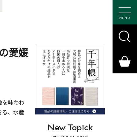
MENU
の愛媛
魚を味わわ
きる、水産
New Topick