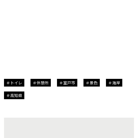
トイレ
休憩所
室戸市
景色
海岸
高知県