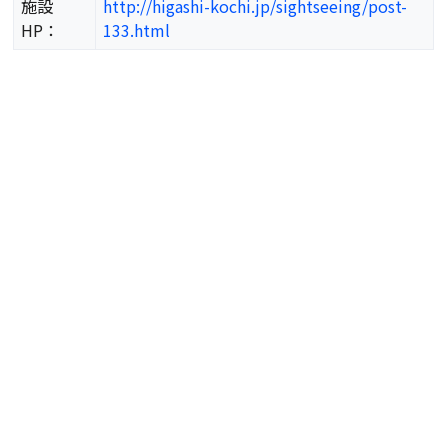
施設
http://higashi-kochi.jp/sightseeing/post-
HP：
133.html