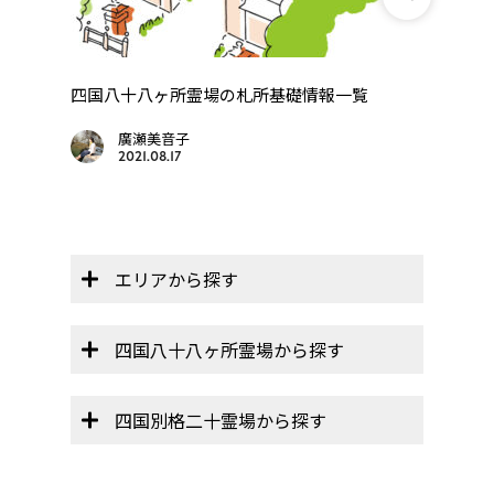
【レ
「レ
を動
四国八十八ヶ所霊場の札所基礎情報一覧
廣瀬美音子
2021.08.17
エリアから探す
四国八十八ヶ所霊場から探す
四国別格二十霊場から探す