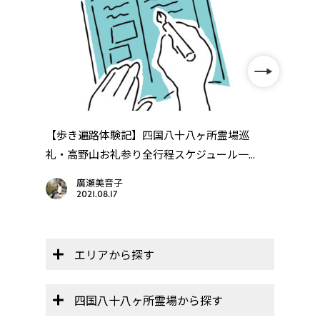
【レ
「レ
年
【歩き遍路体験記】四国八十八ヶ所霊場巡
..
礼・高野山お礼参り全行程スケジュール一...
廣瀬美音子
2021.08.17
エリアから探す
四国八十八ヶ所霊場から探す