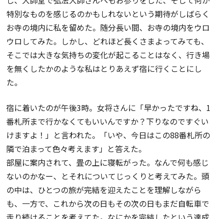
し、大師堂で弘法大師さんへもお参りをした、そして何か
特別なものを感じるのかもしれないという期待がしばらく
お寺の境内に私を留めた。随分長い間、お寺の境内をウロ
ウロしてみた。しかし、どれほど長くさまよってみても、
そこでは大きな気持ちの変化が起こることはなく、行き場
を無くしたかのような私はとりあえず宿に行くことにし
た。
宿に着いたのが午後3時。女将さんに「早かったですね、1
番札所まで行かなくてもいいんですか？下りなのですぐい
けますよ！」と言われた。「いや、今日はこの88番札所の
隣で泊まって色々考えます」と答えた。
部屋に案内されて、畳の上に寝転がった。なんで何も感じ
ないのかなー、とそれについてじっくりと考えてみた。頭
の中は、ひとつの旅が完結を迎えたことを理解しながら
も、一方で、これから次の日もその次の日もまだ自転車で
走り続けることを考えてた。なにかを完結したという達成