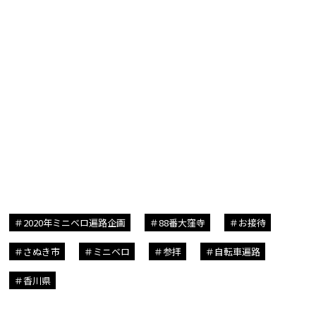
2020年ミニベロ遍路企画
88番大窪寺
お接待
さぬき市
ミニベロ
参拝
自転車遍路
香川県