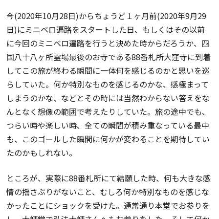
今(2020年10月28日)からちょうど１ヶ月前(2020年9月29
日)にミニベロ遍路をスタートした日、もしくはその以前
に今回のミニベロ遍路を行うと決めた時からだろうか、四
国八十八ヶ所霊場最後のお寺である88番札所大窪寺に到着
してこの旅が終わる瞬間に一体何を感じるのかと思いを巡
らしていた。何か特別なものを感じるのかな、感極まって
しまうのかな、などとその時には当然わからない答えをな
んとなく想像の範囲で考えたりしていた。旅の途中でも、
つらい時や楽しい時、全ての瞬間が積み重なっている最中
も、このゴールした瞬間に何かが変わることを期待してい
たのかもしれない。
ところが、実際に88番札所にて結願した時、何も大きな感
情の揺さぶりがないこと、むしろ何か特別なものを感じな
かったことにショックを受けた。通常通り本堂でお参りを