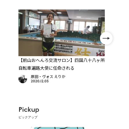
【前山おへんろ交流サロン】四国八十八ヶ所
【ミニ
自転車遍路大使に任命される
所志度
原田・ヴォス えりか
2020.12.03
Pickup
ピックアップ