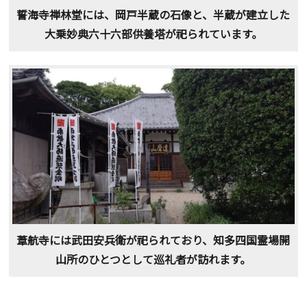
誓海寺禅林堂には、岡戸半蔵の石像と、半蔵が建立した
大乗妙典六十六部供養塔が祀られています。
葦航寺には武田安兵衛が祀られており、知多四国霊場開
山所のひとつとして巡礼者が訪れます。