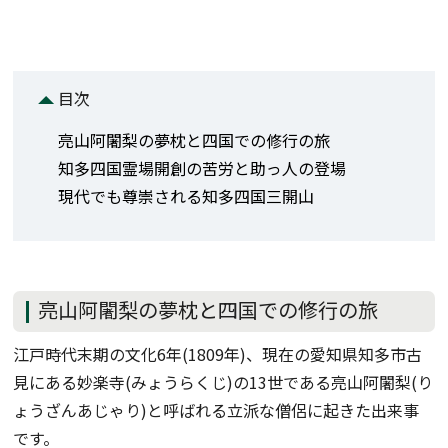
目次
亮山阿闍梨の夢枕と四国での修行の旅
知多四国霊場開創の苦労と助っ人の登場
現代でも尊崇される知多四国三開山
亮山阿闍梨の夢枕と四国での修行の旅
江戸時代末期の文化6年(1809年)、現在の愛知県知多‪‪市古
見にある妙楽寺(みょうらくじ)の13世である亮山阿闍梨(り
ょうざんあじゃり)と呼ばれる立派な僧侶に起きた出来事
です。