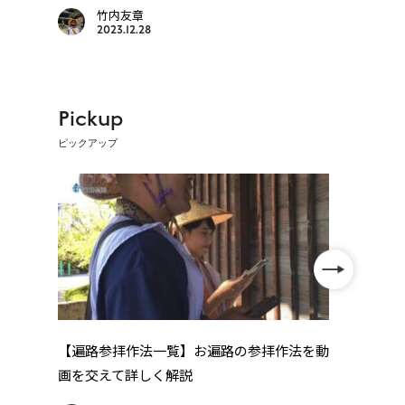
竹内友章
2023.12.28
Pickup
ピックアップ
【遍路参拝作法一覧】お遍路の参拝作法を動
四国
画を交えて詳しく解説