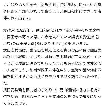
い、残りの人生を全て霊場開創に捧げる為、持っていた家
や田畑を全部売り払って資金にし、亮山和尚と協力して説
得の旅に出ます。
文政6年(1823年)、亮山和尚と岡戸半蔵が説得の旅の途中
に医王寺へ寄った際、お寺を訪れていた讃岐国(現在の香
川県)の武田安兵衛(たけだやすべえ)と出逢います。
武田安兵衛は、讃岐高松城に仕える身分の高い侍で四国霊
場巡礼も経験しており、以前に亮山和尚が四国を旅してい
るときに屋敷に泊めてもらったこともある親切で信仰の深
い人物でした。和尚が四国に滞在中に、空海の話や知多四
国を創建するかたい決意を夜中まで熱く語り合った仲でし
た。
武田安兵衛も協力者のひとりで、亮山和尚に協力する為に
侍をやめ、四国八十八ヶ所全霊場の砂を持って知多にやっ
てきたのです。