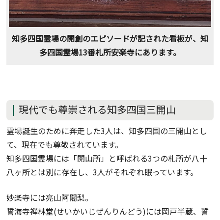
知多四国霊場の開創のエピソードが記された看板が、知
多四国霊場13番札所安楽寺にあります。
現代でも尊崇される知多四国三開山
霊場誕生のために奔走した3人は、知多四国の三開山とし
て、現在でも尊敬されています。
知多四国霊場には「開山所」と呼ばれる3つの札所が八十
八ヶ所とは別に存在し、3人がそれぞれ眠っています。
妙楽寺には亮山阿闍梨。
誓海寺禅林堂(せいかいじぜんりんどう)には岡戸半蔵、誓