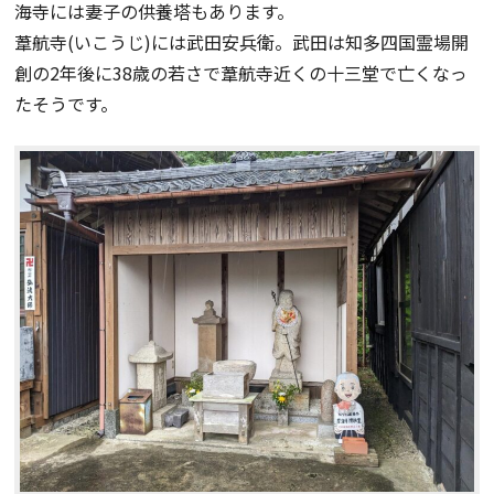
海寺には妻子の供養塔もあります。
葦航寺(いこうじ)には武田安兵衛。武田は知多四国霊場開
創の2年後に38歳の若さで葦航寺近くの十三堂で亡くなっ
たそうです。