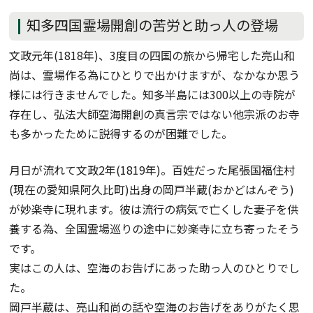
知多四国霊場開創の苦労と助っ人の登場
文政元年(1818年)、3度目の四国の旅から帰宅した亮山和
尚は、霊場作る為にひとりで出かけますが、なかなか思う
様には行きませんでした。知多半島には300以上の寺院が
存在し、弘法大師空海開創の真言宗ではない他宗派のお寺
も多かったために説得するのが困難でした。
月日が流れて文政2年(1819年)。百姓だった尾張国福住村
(現在の愛知県阿久比町)出身の岡戸半蔵(おかどはんぞう)
が妙楽寺に現れます。彼は流行の病気で亡くした妻子を供
養する為、全国霊場巡りの途中に妙楽寺に立ち寄ったそう
です。
実はこの人は、空海のお告げにあった助っ人のひとりでし
た。
岡戸半蔵は、亮山和尚の話や空海のお告げをありがたく思