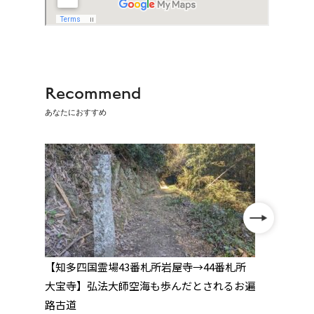
Recommend
あなたにおすすめ
神宮
【知多四国霊場43番札所岩屋寺→44番札所
【知
大宝寺】弘法大師空海も歩んだとされるお遍
拝作
路古道