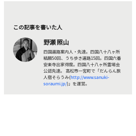
この記事を書いた人
野瀬 照山
四国遍路案内人・先達。四国八十八ヶ所
結願50回、うち歩き遍路15回。四国六番
安楽寺出家得度。四国八十八ヶ所霊場会
公認先達。 高松市一宮町で「だんらん旅
人宿そらうみ(
http://www.sanuki-
soraumi.jp/
)」を運営。