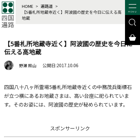
HOME
>
遍路道
>
【5番札所地蔵寺近く】阿波國の歴史を今日に伝える高
MENU
地蔵
【5番札所地蔵寺近く】阿波國の歴史を今日に
伝える高地蔵
公開日:2017.10.06
野瀬 照山
四国八十八ヶ所霊場5番札所地蔵寺近くの中務茂兵衛標石
が立つ横にあるお地蔵さまは、高い台座に祀られていま
す。そのお姿には、阿波國の歴史が秘められています。
スポンサーリンク