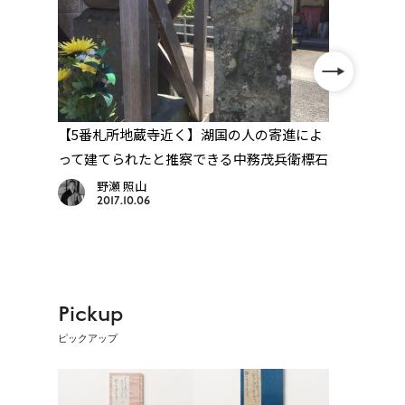
格2
【5番札所地蔵寺近く】湖国の人の寄進によ
【1番
石
って建てられたと推察できる中務茂兵衛標石
道が
野瀬 照山
2017.10.06
Pickup
ピックアップ