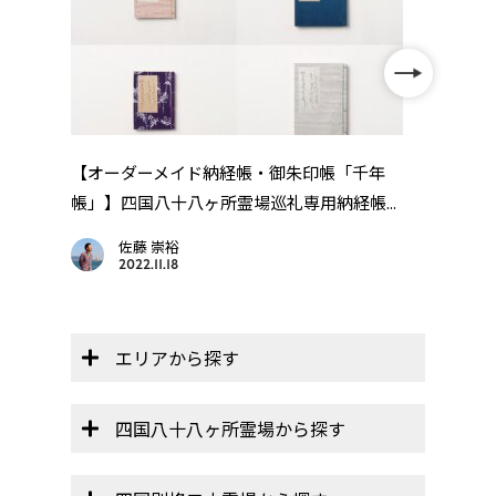
を動
【オーダーメイド納経帳・御朱印帳「千年
四国
帳」】四国八十八ヶ所霊場巡礼専用納経帳...
佐藤 崇裕
2022.11.18
エリアから探す
四国八十八ヶ所霊場から探す