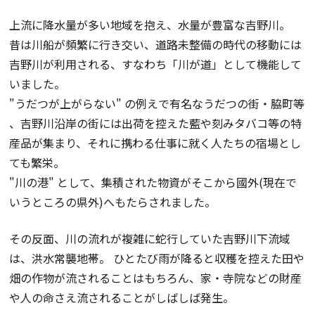
上流に降水量が多い地域を抱え、水量が豊富な吉野川。
昔は川船が頻繁に行き交い、道路未整備の時代の移動には
吉野川が利用される、すなわち「川が道」として機能して
いました。
"うだつが上がらない" の例えで有名なうだつの街・脇町等
、吉野川沿岸の街には出荷を控えた藍や刻みタバコ等の特
産品が集まり、それに携わる仕事に就く人たちの宿場とし
ても繁栄。
"川の港" として、集積された物資がそこから國外(現在で
いうところの県外)へもたらされました。
その反面、川の流れが複雑に蛇行していた吉野川下流域
は、洪水常襲地帯。 ひとたび雨が降ると収穫を控えた田や
畑の作物が流されることはもちろん、家・寺院などの財産
や人の命さえ流されることがしばしば発生。