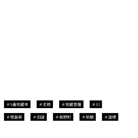
5番地蔵寺
史跡
地蔵菩薩
川
徳島県
旧道
板野町
祈願
道標