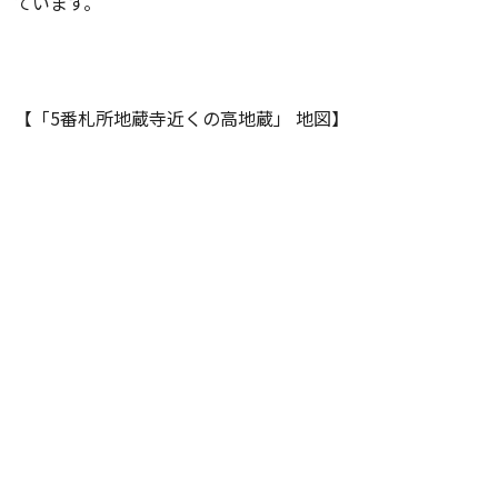
ています。
【「5番札所地蔵寺近くの高地蔵」 地図】