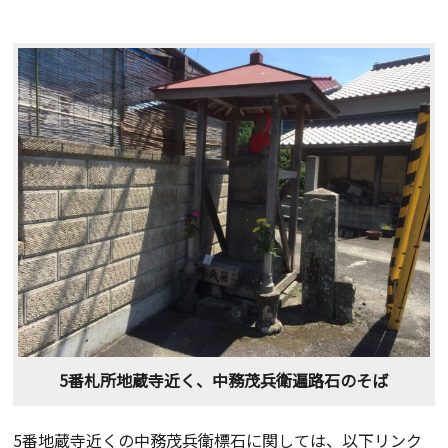
5番札所地蔵寺近く、中務茂兵衛遍路石のそば
5番地蔵寺近くの中務茂兵衛標石に関しては、以下リンク