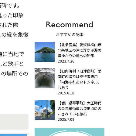
石碑です。
違った印象
Recommend
された際
との縁を象徴
おすすめの記事
【北条鹿島】愛媛県松山市
北条地区の沖に浮かぶ渥美
時に当地で
清ゆかりの島への船旅
2023.7.26
礼と歌手と
【旧内海村→旧津島町】愛
この場所での
南町内海では歩行者専用
「内海ふれあいトンネル」
もあり
2015.6.18
【香川県琴平町】大正時代
の金毘羅街道合流地点にの
こされている標石
2025.7.09