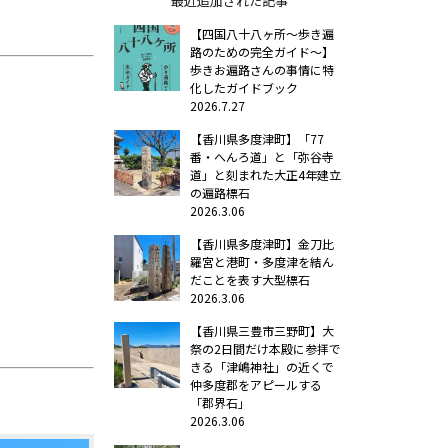
最近追加された記事
【四国八十八ヶ所～歩き遍
路のための完全ガイド～】
歩きお遍路さんの事情に特
化したガイドブック
2026.7.27
【香川県多度津町】「77
番・へんろ道」と「弥谷寺
道」と刻まれた大正4年建立
の遍路標石
2026.3.06
【香川県多度津町】金刀比
羅宮と港町・多度津を結ん
だことを表す大型標石
2026.3.06
【香川県三豊市三野町】大
祭の2日間だけ本殿に参拝で
きる「津嶋神社」の近くで
仲多度郡をアピールする
「郡界石」
2026.3.06