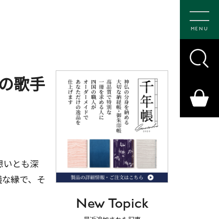
MENU
の歌手
想いとも深
議な縁で、そ
New Topick