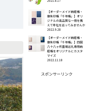
2021.8.17
【オーダーメイド納経帳・
御朱印帳「千年帳」】オリ
ジナルの高品質な一冊を携
えて寺社を巡ってみませんか
2022.9.28
【オーダーメイド納経帳・
御朱印帳「千年帳」】四国
八十八ヶ所霊場巡礼専用納
経帳をオリジナルにカスタ
マイズ
2022.11.18
スポンサーリンク