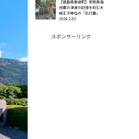
【徳島県美波町】安政南海
地震の津波の記憶を刻む木
岐王子神社の「石灯籠」
2026.2.02
スポンサーリンク