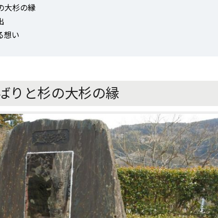
の大杉の縁
出
る想い
ばりと杉の大杉の縁