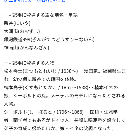
—– 記事に登場する主な地名・単語
新谷(にいや)
大洲市(おおずし)
銀河鉄道999(ぎんがてつどうすりーないん)
神南山(かんなんざん)
—– 記事に登場する人物
松本零士(まつもとれいじ / 1938～)… 漫画家。福岡県生ま
れ。幼少期に新谷での疎開を体験。
楠本高子(くすもとたかこ / 1852～1938)… 楠本イネの
娘、シーボルトの孫。メーテルのモデルになったとされる
人物。
シーボルト(しーぼると / 1796～1866)… 医師・生物学
者。蘭学者でもあるがドイツ人。長崎に鳴滝塾を設立して
弟子の育成に努めたほか、娘・イネの父親となった。