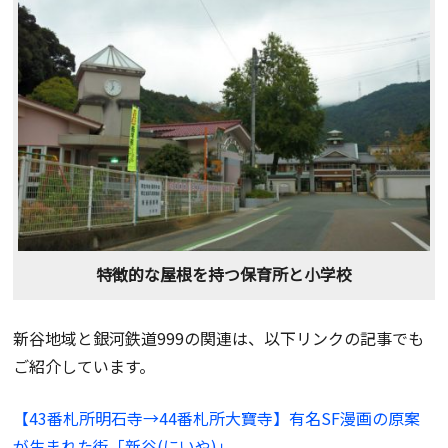
特徴的な屋根を持つ保育所と小学校
新谷地域と銀河鉄道999の関連は、以下リンクの記事でも
ご紹介しています。
【43番札所明石寺→44番札所大寶寺】有名SF漫画の原案
が生まれた街「新谷(にいや)」