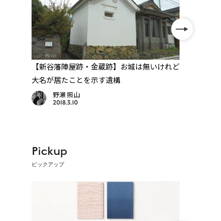
師さ
【新谷藩陣屋跡・金蔵跡】お城は無いけれど
【愛
大名が居たことを示す遺構
「伊
野瀬 照山
2018.3.10
Pickup
ピックアップ