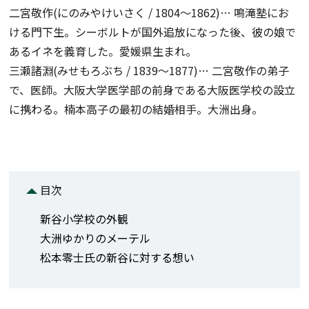
二宮敬作(にのみやけいさく / 1804～1862)… 鳴滝塾にお
ける門下生。シーボルトが国外追放になった後、彼の娘で
あるイネを義育した。愛媛県生まれ。
三瀬諸淵(みせもろぶち / 1839～1877)… 二宮敬作の弟子
で、医師。大阪大学医学部の前身である大阪医学校の設立
に携わる。楠本高子の最初の結婚相手。大洲出身。
目次
新谷小学校の外観
大洲ゆかりのメーテル
松本零士氏の新谷に対する想い