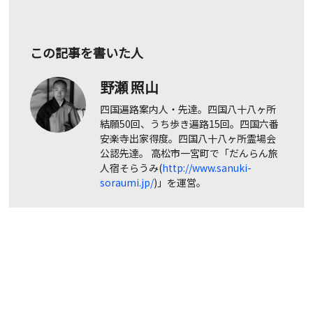
この記事を書いた人
野瀬 照山
四国遍路案内人・先達。四国八十八ヶ所
結願50回、うち歩き遍路15回。四国六番
安楽寺出家得度。四国八十八ヶ所霊場会
公認先達。 高松市一宮町で「だんらん旅
人宿そらうみ(
http://www.sanuki-
soraumi.jp/
)」を運営。