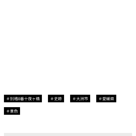
別格8番十夜ヶ橋
史跡
大洲市
愛媛県
景色