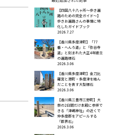
最近追加された記事
【四国八十八ヶ所～歩き遍
路のための完全ガイド～】
歩きお遍路さんの事情に特
化したガイドブック
2026.7.27
【香川県多度津町】「77
番・へんろ道」と「弥谷寺
道」と刻まれた大正4年建立
の遍路標石
2026.3.06
【香川県多度津町】金刀比
羅宮と港町・多度津を結ん
だことを表す大型標石
2026.3.06
【香川県三豊市三野町】大
祭の2日間だけ本殿に参拝で
きる「津嶋神社」の近くで
仲多度郡をアピールする
「郡界石」
2026.3.06