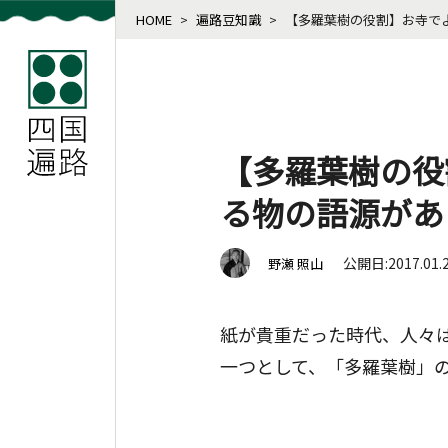
HOME
>
遍路豆知識
>
【多羅葉樹の役割】お寺で
【多羅葉樹の役
る物の語源があ
公開日:2017.01.
野瀬 照山
紙が貴重だった時代、人々
一つとして、「多羅葉樹」