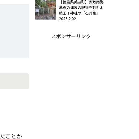
【徳島県美波町】安政南海
地震の津波の記憶を刻む木
岐王子神社の「石灯籠」
2026.2.02
スポンサーリンク
いたことか