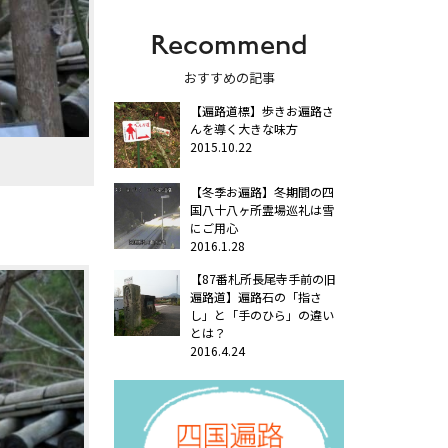
Recommend
おすすめの記事
【遍路道標】歩きお遍路さ
んを導く大きな味方
2015.10.22
【冬季お遍路】冬期間の四
国八十八ヶ所霊場巡礼は雪
にご用心
2016.1.28
【87番札所長尾寺手前の旧
遍路道】遍路石の「指さ
し」と「手のひら」の違い
とは？
2016.4.24