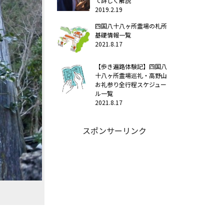
て詳しく解説
2019.2.19
四国八十八ヶ所霊場の札所
基礎情報一覧
2021.8.17
【歩き遍路体験記】四国八
十八ヶ所霊場巡礼・高野山
お礼参り全行程スケジュー
ル一覧
2021.8.17
スポンサーリンク