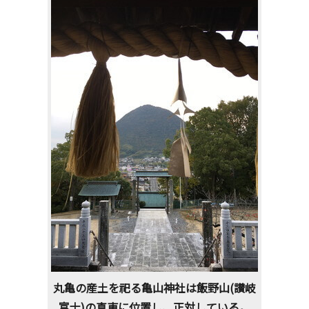
丸亀の産土を祀る亀山神社は飯野山(讃岐
富士)の真東に位置し、正対している。