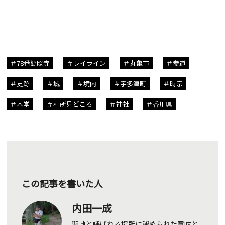
78番郷照寺
レイライン
丸亀市
参道
史跡
城
境内
宇多津町
時宗
本堂
札所見どころ
神社
香川県
この記事を書いた人
内田一成
聖地と呼ばれる場所に秘められた意味と