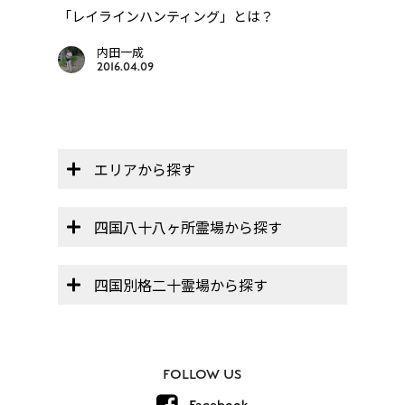
「レイラインハンティング」とは？
巡
【オ
..
帳」】
内田一成
2016.04.09
エリアから探す
四国八十八ヶ所霊場から探す
四国別格二十霊場から探す
FOLLOW US