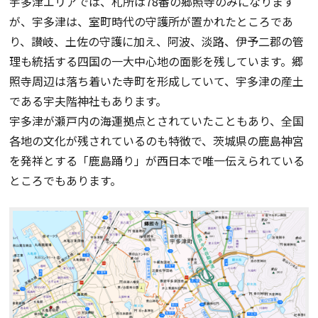
宇多津エリアでは、札所は78番の郷照寺のみになります
が、宇多津は、室町時代の守護所が置かれたところであ
り、讃岐、土佐の守護に加え、阿波、淡路、伊予二郡の管
理も統括する四国の一大中心地の面影を残しています。郷
照寺周辺は落ち着いた寺町を形成していて、宇多津の産土
である宇夫階神社もあります。
宇多津が瀬戸内の海運拠点とされていたこともあり、全国
各地の文化が残されているのも特徴で、茨城県の鹿島神宮
を発祥とする「鹿島踊り」が西日本で唯一伝えられている
ところでもあります。