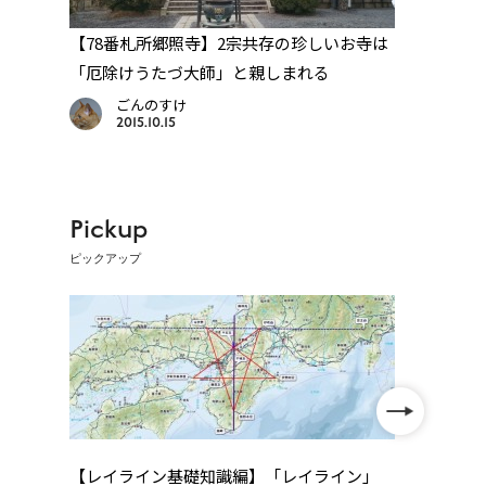
か
【78番札所郷照寺】2宗共存の珍しいお寺は
【71
「厄除けうたづ大師」と親しまれる
幼少
ごんのすけ
2015.10.15
Pickup
ピックアップ
【レイライン基礎知識編】「レイライン」