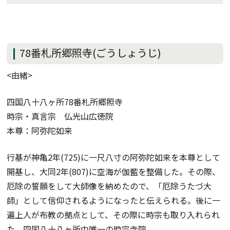
78番札所郷照寺(ごうしょうじ)
<由緒>
四国八十八ヶ所78番札所郷照寺
時宗・真言宗 仏光山広徳院
本尊：阿弥陀如来
行基が神亀2年(725)に一尺八寸の阿弥陀如来を本尊として
開基し、大同2年(807)に空海が伽藍を整備した。その際、
厄除の誓願をして大師像を納めたので、「厄除うたづ大
師」として信仰されるようになったと伝えられる。後に一
遍上人が布教の拠点として、その際に時宗も取り入れられ
た。四国八十八ヶ所中唯一の時宗寺院。