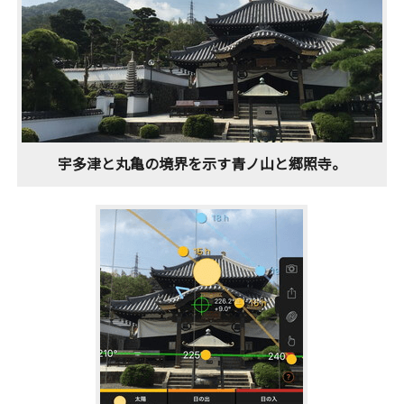
宇多津と丸亀の境界を示す青ノ山と郷照寺。