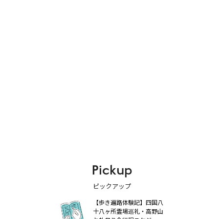
Pickup
ピックアップ
【歩き遍路体験記】四国八
十八ヶ所霊場巡礼・高野山