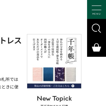
MENU
トレス
の札所では
なときに便
New Topick