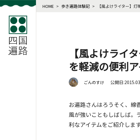
HOME
>
歩き遍路体験記
>
【風よけライター】灯
【風よけライタ
を軽減の便利ア
公開日:2015.0
ごんのすけ
お遍路さんはろうそく、線
風が強いこともしばしば。
利なアイテムをご紹介しま