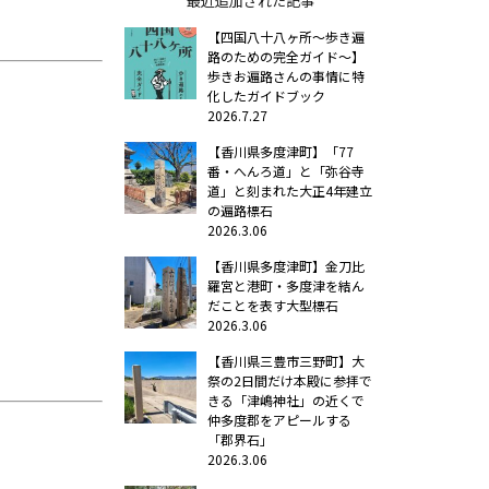
最近追加された記事
【四国八十八ヶ所～歩き遍
路のための完全ガイド～】
歩きお遍路さんの事情に特
化したガイドブック
2026.7.27
【香川県多度津町】「77
番・へんろ道」と「弥谷寺
道」と刻まれた大正4年建立
の遍路標石
2026.3.06
【香川県多度津町】金刀比
羅宮と港町・多度津を結ん
だことを表す大型標石
2026.3.06
【香川県三豊市三野町】大
祭の2日間だけ本殿に参拝で
きる「津嶋神社」の近くで
仲多度郡をアピールする
「郡界石」
2026.3.06