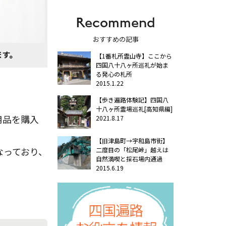
Recommend
おすすめの記事
ます。
【1番札所霊山寺】ここから
四国八十八ヶ所巡礼が始ま
る発心の札所
2015.1.22
【歩き遍路体験記】四国八
十八ヶ所霊場巡礼[高知県編]
用品を購入
2021.8.17
【旧津島町→宇和島市街】
なっており、
二度目の「松尾峠」越えは
自然満喫と採石場内通過
2015.6.19