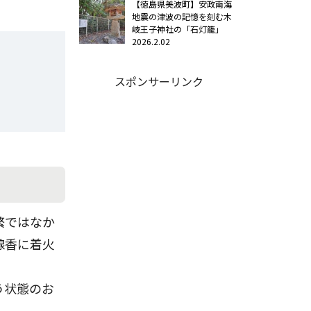
【徳島県美波町】安政南海
地震の津波の記憶を刻む木
岐王子神社の「石灯籠」
2026.2.02
スポンサーリンク
繁ではなか
線香に着火
う状態のお