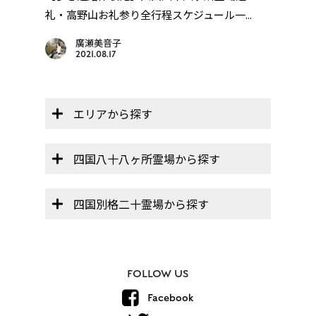
礼・高野山お礼参り全行程スケジュール一...
帳」】
廣瀬美音子
2021.08.17
エリアから探す
四国八十八ヶ所霊場から探す
四国別格二十霊場から探す
FOLLOW US
Facebook