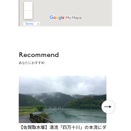
Recommend
あなたにおすすめ
人の
【佐賀取水堰】清流「四万十川」の本流にダ
【30