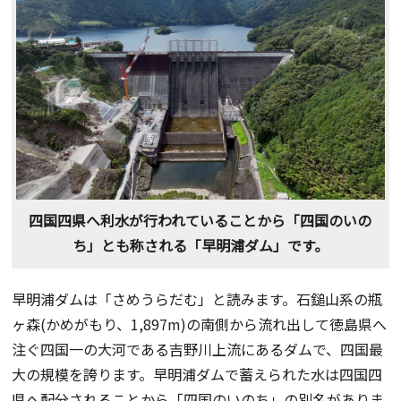
四国四県へ利水が行われていることから「四国のいの
ち」とも称される「早明浦ダム」です。
早明浦ダムは「さめうらだむ」と読みます。石鎚山系の瓶
ヶ森(かめがもり、1,897m)の南側から流れ出して徳島県へ
注ぐ四国一の大河である吉野川上流にあるダムで、四国最
大の規模を誇ります。早明浦ダムで蓄えられた水は四国四
県へ配分されることから「四国のいのち」の別名がありま