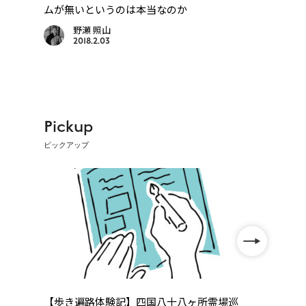
ムが無いというのは本当なのか
なが
先は
野瀬 照山
2018.2.03
Pickup
ピックアップ
【歩き遍路体験記】四国八十八ヶ所霊場巡
【オ