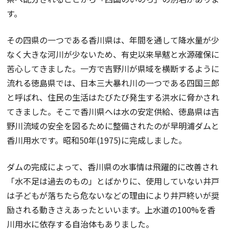
す。
その四県の一つである香川県は、年間を通して降水量が少
なく大きな河川が少ないため、有史以来旱魃と水源確保に
苦心してきました。一方で吉野川が県域を横断するように
流れる徳島県では、日本三大暴れ川の一つである四国三郎
と呼ばれ、住民の生活はたびたび発生する洪水に脅かされ
てきました。そこで香川県へは水の安定供給、徳島県は吉
野川流域の安全を図るために整備されたのが早明浦ダムと
香川用水です。昭和50年(1975)に完成しました。
ダムの完成によって、香川県の水事情は飛躍的に改善され
「水不足は過去のもの」とばかりに、使用していない井戸
は子どもが落ちたら危ないなどの理由により井戸終いが奨
励される動きさえあったといいます。上水道の100%を香
川用水に依存する自治体もありました。