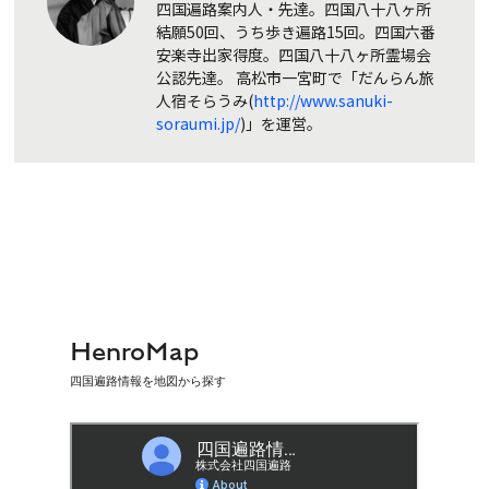
四国遍路案内人・先達。四国八十八ヶ所
結願50回、うち歩き遍路15回。四国六番
安楽寺出家得度。四国八十八ヶ所霊場会
公認先達。 高松市一宮町で「だんらん旅
人宿そらうみ(
http://www.sanuki-
soraumi.jp/
)」を運営。
HenroMap
四国遍路情報を地図から探す