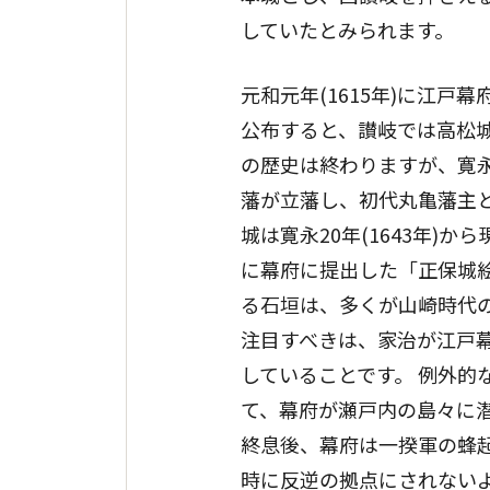
していたとみられます。
元和元年(1615年)に江
公布すると、讃岐では高松
の歴史は終わりますが、寛永
藩が立藩し、初代丸亀藩主と
城は寛永20年(1643年)
に幕府に提出した「正保城
る石垣は、多くが山崎時代
注目すべきは、家治が江戸幕
していることです。 例外的な
て、幕府が瀬戸内の島々に
終息後、幕府は一揆軍の蜂
時に反逆の拠点にされない