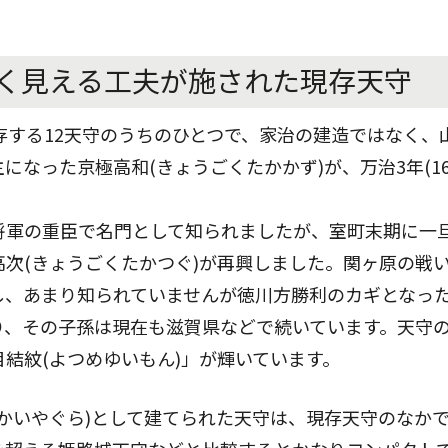
く見える工夫が施された現存天守
存する12天守のうちのひとつで、家治の建造ではなく、
主になった京極高和(きょうごくたかかず)が、万治3年(16
将軍の重臣で名門として知られましたが、室町末期に一
次(きょうごくたかつぐ)が再興しました。関ヶ原の戦
し、あまり知られていませんが徳川方勝利のカギとなっ
り、その子孫は現在も滋賀県などで続いています。天守
結紋(よつめゆいもん)」が輝いています。
かいやぐら)として建てられた天守は、現存天守のなか