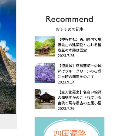
Recommend
おすすめの記事
【神谷神社】香川県内で現
存最古の建築物とされる檜
皮葺の本殿は国宝
2023.7.26
【徳島城】徳島藩随一の城
郭はブルーグリーンの石垣
に当時の面影をのこす
2023.9.14
【金刀比羅宮】名高い絵師
の障壁画がのこされている
書院と現存最古の芝居小屋
2023.7.26