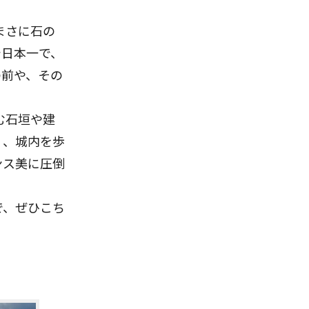
まさに石の
で日本一で、
の前や、その
む石垣や建
く、城内を歩
ンス美に圧倒
で、ぜひこち