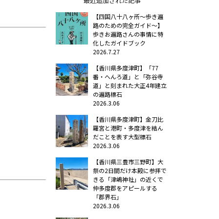
最近追加された記事
【四国八十八ヶ所～歩き遍
路のための完全ガイド～】
歩きお遍路さんの事情に特
化したガイドブック
2026.7.27
【香川県多度津町】「77
番・へんろ道」と「弥谷寺
道」と刻まれた大正4年建立
の遍路標石
2026.3.06
【香川県多度津町】金刀比
羅宮と港町・多度津を結ん
だことを表す大型標石
2026.3.06
【香川県三豊市三野町】大
祭の2日間だけ本殿に参拝で
きる「津嶋神社」の近くで
仲多度郡をアピールする
「郡界石」
2026.3.06