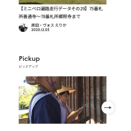
の強
【ミニベロ遍路走行データその29】75番札
【本場
所善通寺～78番札所郷照寺まで
県讃
原田・ヴォス えりか
2020.12.03
Pickup
ピックアップ