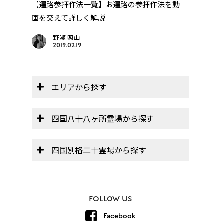
巡
【遍路参拝作法一覧】お遍路の参拝作法を動
【オ
..
画を交えて詳しく解説
帳」】
野瀬 照山
2019.02.19
エリアから探す
四国八十八ヶ所霊場から探す
四国別格二十霊場から探す
FOLLOW US
Facebook