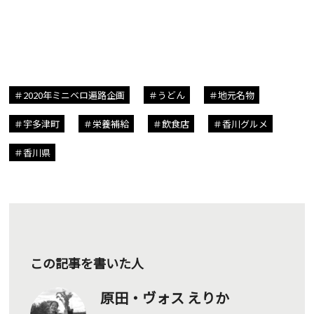
2020年ミニベロ遍路企画
うどん
地元名物
宇多津町
栄養補給
飲食店
香川グルメ
香川県
この記事を書いた人
原田・ヴォス えりか