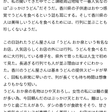
が、私の聞いてきた中でここ讃岐周辺地域で一番人気なの
は"ぶっかけうどん"だそうだ。香川県の子供達はおやつ感
覚でうどんを食べるという話も耳にする。そして香川県の
人は美味しいうどんを食べるためには、行列に並ぶことも
珍しくないようだ。
この日訪れたうどん屋さんは「うどん おか泉という有名な
お店。人気店らしくお店の外には行列。うどんを食べるた
めに大行列している様子を、県外で育った私は人生で初め
て見た。長過ぎる行列でも人が並ぶ理由はすぐにわかっ
た。香川のうどん屋さんは基本うどんの提供スピードが早
く、回転も非常に早いので、列が長くても待ち時間は想像
よりもかなり短い。
うどん おか泉の名物はひや天おろし。女性の私には麺の量
が多い為、今回頼んだのはぶっかけ天とおでん。麺はしっ
かりと歯ごたえがあり、ダシの香りが食欲をそそり、甘さ