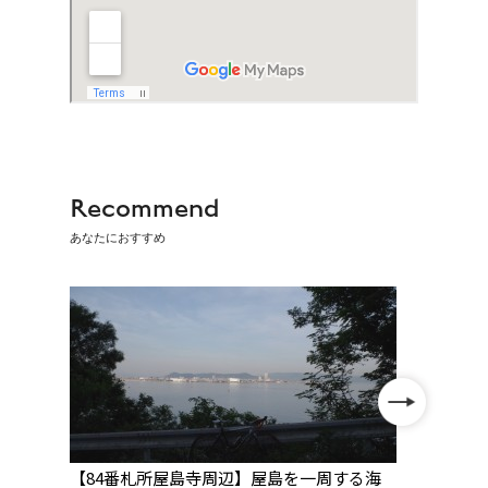
Recommend
あなたにおすすめ
性
【84番札所屋島寺周辺】屋島を一周する海
【84