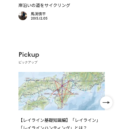
岸沿いの道をサイクリング
で立ち
馬渕慎平
2015.12.05
Pickup
ピックアップ
【レイライン基礎知識編】「レイライン」
「レイラインハンティング」とは？
を動
【オ