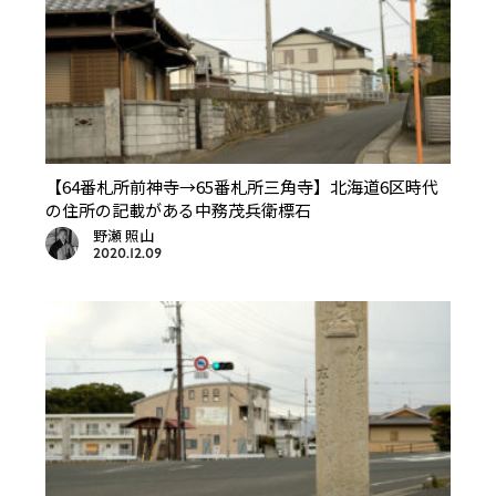
【64番札所前神寺→65番札所三角寺】北海道6区時代
の住所の記載がある中務茂兵衛標石
野瀬 照山
2020.12.09