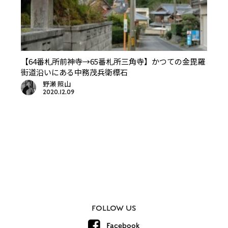
【64番札所前神寺→65番札所三角寺】かつての金毘羅
街道沿いにある中務茂兵衛標石
野瀬 照山
2020.12.09
FOLLOW US
Facebook