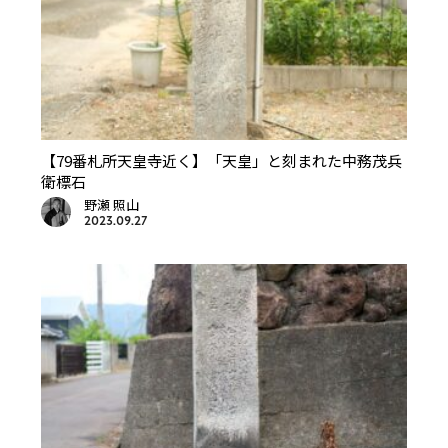
【79番札所天皇寺近く】「天皇」と刻まれた中務茂兵
衛標石
野瀬 照山
2023.09.27