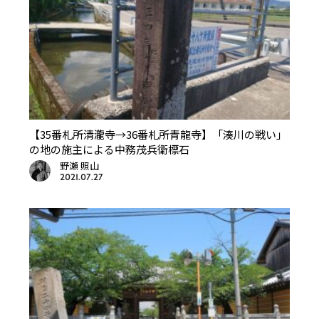
【35番札所清瀧寺→36番札所青龍寺】「湊川の戦い」
の地の施主による中務茂兵衛標石
野瀬 照山
2021.07.27