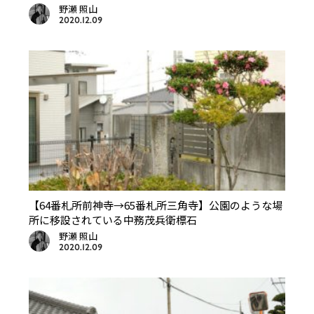
野瀬 照山
2020.12.09
【64番札所前神寺→65番札所三角寺】公園のような場
所に移設されている中務茂兵衛標石
野瀬 照山
2020.12.09