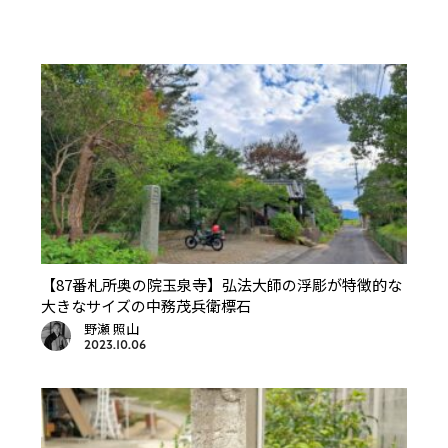
【87番札所奥の院玉泉寺】弘法大師の浮彫が特徴的な
大きなサイズの中務茂兵衛標石
野瀬 照山
2023.10.06