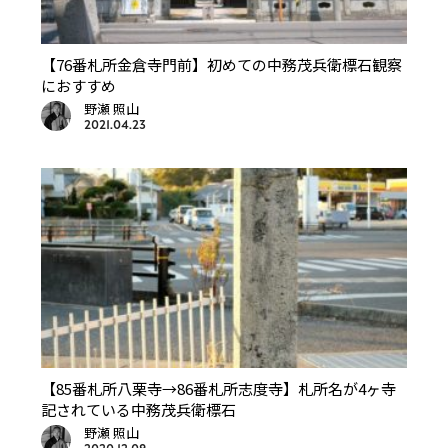
【76番札所金倉寺門前】初めての中務茂兵衛標石観察
におすすめ
野瀬 照山
2021.04.23
【85番札所八栗寺→86番札所志度寺】札所名が4ヶ寺
記されている中務茂兵衛標石
野瀬 照山