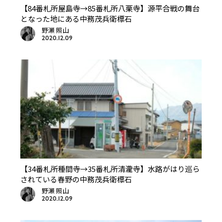
【84番札所屋島寺→85番札所八栗寺】源平合戦の舞台
となった地にある中務茂兵衛標石
野瀬 照山
2020.12.09
【34番札所種間寺→35番札所清瀧寺】水路がはり巡ら
されている春野の中務茂兵衛標石
野瀬 照山
2020.12.09