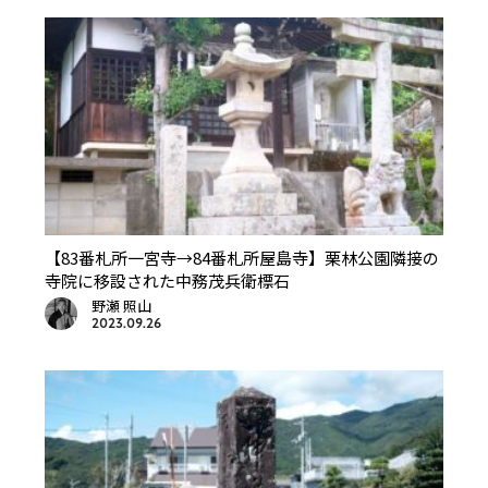
【83番札所一宮寺→84番札所屋島寺】栗林公園隣接の
寺院に移設された中務茂兵衛標石
野瀬 照山
2023.09.26