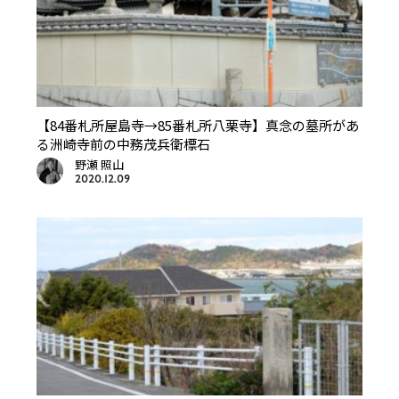
【84番札所屋島寺→85番札所八栗寺】真念の墓所があ
る洲崎寺前の中務茂兵衛標石
野瀬 照山
2020.12.09