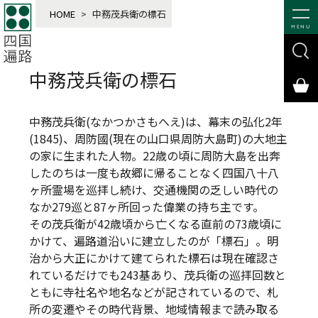
HOME
>
中務茂兵衛の標石
MENU
中務茂兵衛の標石
中務茂兵衛(なかつかさもへえ)は、幕末の弘化2年
(1845)、周防國(現在の山口県周防大島町)の大地主
の家に生まれた人物。22歳の頃に周防大島を出奔
したのちは一度も故郷に帰ることなく四国八十八
ヶ所霊場を巡拝し続け、交通機関の乏しい時代の
なか279巡と87ヶ所回った偉業の持ち主です。
その茂兵衛が42歳頃から亡くなる直前の73歳頃に
かけて、遍路道沿いに建立したのが「標石」。明
治から大正にかけて建てられた標石は現在確認さ
れているだけでも243基あり、茂兵衛の巡拝回数と
ともに寺社名や地名などが記されているので、札
所の変遷やその時代背景、地域情報まで読み取る