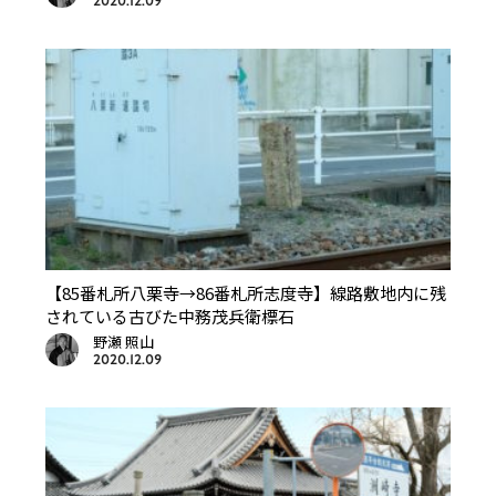
2020.12.09
【85番札所八栗寺→86番札所志度寺】線路敷地内に残
されている古びた中務茂兵衛標石
野瀬 照山
2020.12.09