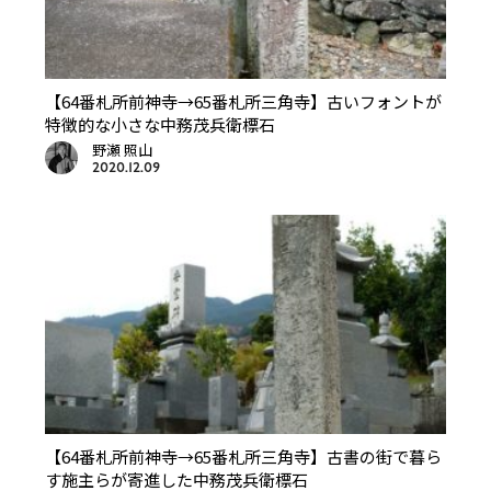
【64番札所前神寺→65番札所三角寺】古いフォントが
特徴的な小さな中務茂兵衛標石
野瀬 照山
2020.12.09
【64番札所前神寺→65番札所三角寺】古書の街で暮ら
す施主らが寄進した中務茂兵衛標石