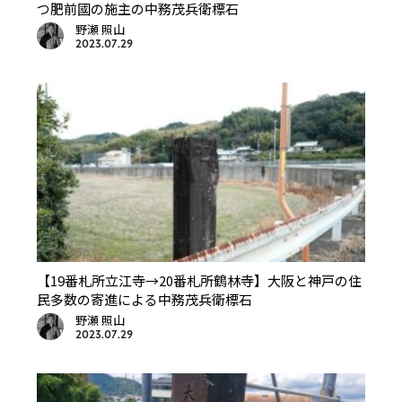
つ肥前國の施主の中務茂兵衛標石
野瀬 照山
2023.07.29
【19番札所立江寺→20番札所鶴林寺】大阪と神戸の住
民多数の寄進による中務茂兵衛標石
野瀬 照山
2023.07.29