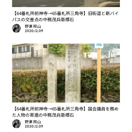
【64番札所前神寺→65番札所三角寺】旧街道と新バイ
パスの交差点の中務茂兵衛標石
野瀬 照山
2020.12.09
【64番札所前神寺→65番札所三角寺】国会議員を務め
た人物の寄進の中務茂兵衛標石
野瀬 照山
2020.12.09