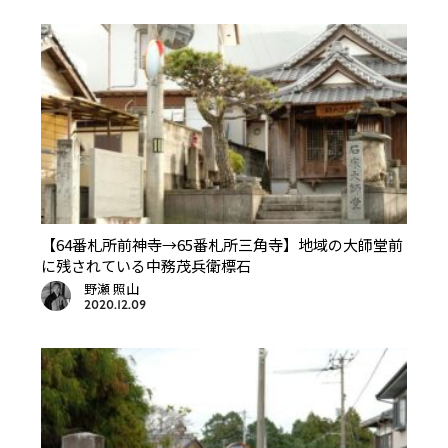
【64番札所前神寺→65番札所三角寺】地域の大師堂前
に残されている中務茂兵衛標石
野瀬 照山
2020.12.09