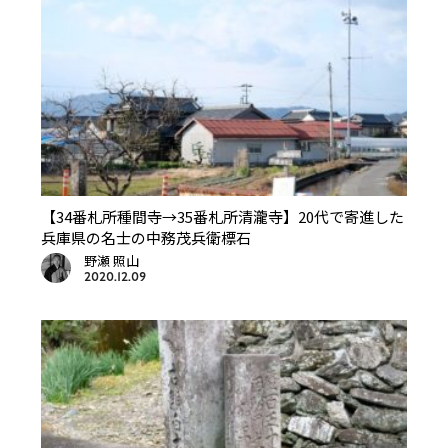
【34番札所種間寺→35番札所清瀧寺】20代で寄進した
兵庫県の名士の中務茂兵衛標石
野瀬 照山
2020.12.09