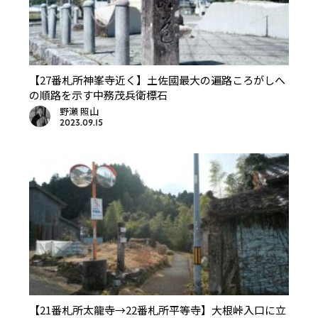
【27番札所神峯寺近く】土佐國最大の遍路ころがしへ
の順路を示す中務茂兵衛標石
野瀬 照山
2023.09.15
【21番札所太龍寺→22番札所平等寺】大根峠入口に立