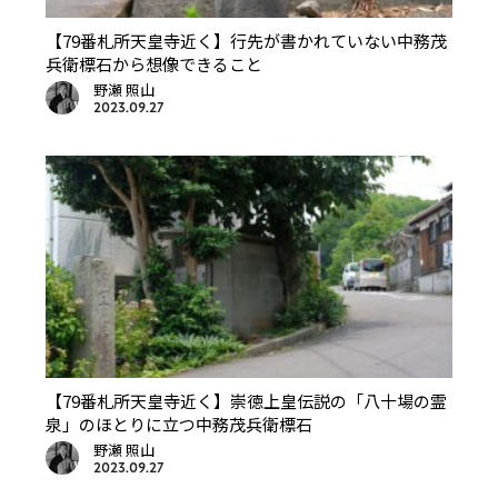
【79番札所天皇寺近く】行先が書かれていない中務茂
兵衛標石から想像できること
野瀬 照山
2023.09.27
【79番札所天皇寺近く】崇徳上皇伝説の「八十場の霊
泉」のほとりに立つ中務茂兵衛標石
野瀬 照山
2023.09.27