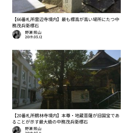
【66番札所雲辺寺境内】最も標高が高い場所にたつ中
務茂兵衛標石
野瀬 照山
2019.03.12
【20番札所鶴林寺境内】本尊・地蔵菩薩が旧国宝であ
ることが示す最大級の中務茂兵衛標石
野瀬 照山