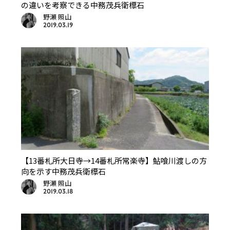
の違いを考察できる中務茂兵衛標石
野瀬 照山
2019.03.19
【13番札所大日寺→14番札所常楽寺】鮎喰川渡しの方
向を示す中務茂兵衛標石
野瀬 照山
2019.03.18