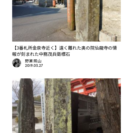
【3番札所金泉寺近く】遠く離れた奥の院仙龍寺の情
報が刻まれた中務茂兵衛標石
野瀬 照山
2019.03.27