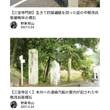
【三宝寺門前】生きて四国遍路を回った証の中務茂兵
衛最晩年の標石
野瀬 照山
2017.11.24
【三宝寺近く】本州への連絡汽船の案内が記された中
務茂兵衛標石
野瀬 照山
2017.11.24