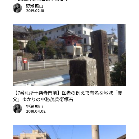
野瀬 照山
2019.02.18
【7番札所十楽寺門前】医者の例えで有名な地域「養
父」ゆかりの中務茂兵衛標石
野瀬 照山
2018.04.02