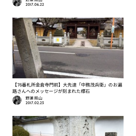
2017.06.22
【76番札所金倉寺門前】大先達「中務茂兵衛」のお遍
路さんへのメッセージが刻まれた標石
野瀬 照山
2017.02.23