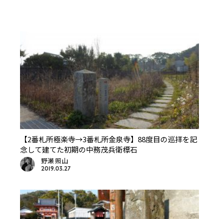
【2番札所極楽寺→3番札所金泉寺】88度目の巡拝を記
念して建てた初期の中務茂兵衛標石
野瀬 照山
2019.03.27