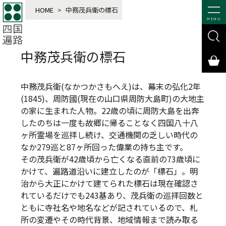
HOME
>
中務茂兵衛の標石
MENU
中務茂兵衛の標石
中務茂兵衛(なかつかさもへえ)は、幕末の弘化2年
(1845)、周防國(現在の山口県周防大島町)の大地主
の家に生まれた人物。22歳の頃に周防大島を出奔
したのちは一度も故郷に帰ることなく四国八十八
ヶ所霊場を巡拝し続け、交通機関の乏しい時代の
なか279巡と87ヶ所回った偉業の持ち主です。
その茂兵衛が42歳頃から亡くなる直前の73歳頃に
かけて、遍路道沿いに建立したのが「標石」。明
治から大正にかけて建てられた標石は現在確認さ
れているだけでも243基あり、茂兵衛の巡拝回数と
ともに寺社名や地名などが記されているので、札
所の変遷やその時代背景、地域情報まで読み取る