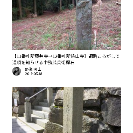
【11番札所藤井寺→12番札所焼山寺】遍路ころがしで
道順を知らせる中務茂兵衛標石
野瀬 照山
2019.03.18