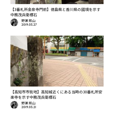
【3番札所金泉寺門前】徳島県と香川県の國境を示す
中務茂兵衛標石
野瀬 照山
2019.03.27
【高知市市街地】高知城近くにある当時の30番札所安
楽寺を示す中務茂兵衛標石
野瀬 照山
2019.03.21