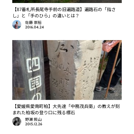
【87番札所長尾寺手前の旧遍路道】遍路石の「指さ
し」と「手のひら」の違いとは？
佐藤 崇裕
2016.04.24
【愛媛県愛南町柏】大先達「中務茂兵衛」の教えが刻
まれた柏坂の登り口に残る標石
野瀬 照山
2015.12.26