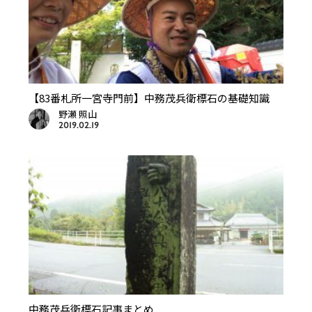
【83番札所一宮寺門前】中務茂兵衛標石の基礎知識
野瀬 照山
2019.02.19
中務茂兵衛標石記事まとめ