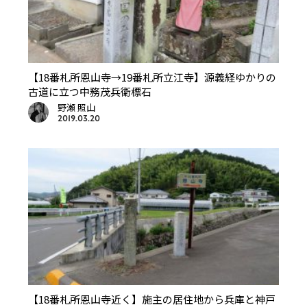
【18番札所恩山寺→19番札所立江寺】源義経ゆかりの
古道に立つ中務茂兵衛標石
野瀬 照山
2019.03.20
【18番札所恩山寺近く】施主の居住地から兵庫と神戸