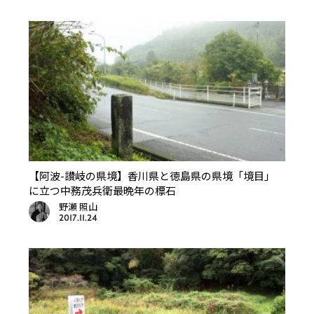
【阿波-讃岐の県境】香川県と徳島県の県境「境目」
に立つ中務茂兵衛最晩年の標石
野瀬 照山
2017.11.24