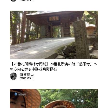
2019.03.11
【20番札所鶴林寺門前】20番札所奥の院「慈眼寺」へ
の方向を示す中務茂兵衛標石
野瀬 照山
2019.03.11