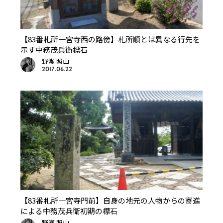
【83番札所一宮寺西の路傍】札所順とは異なる行先を
示す中務茂兵衛標石
野瀬 照山
2017.06.22
【83番札所一宮寺門前】自身の地元の人物からの寄進
による中務茂兵衛初期の標石
野瀬 照山