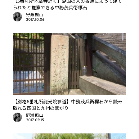
【5番札所地蔵寺近く】湖国の人の寄進によって建て
られたと推察できる中務茂兵衛標石
野瀬 照山
2017.10.06
【別格6番札所龍光院参道】中務茂兵衛標石から読み
取れる四国と九州の繋がり
野瀬 照山
2017.09.15