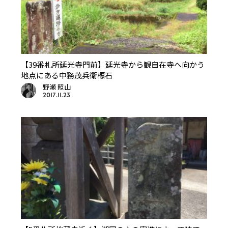
【39番札所延光寺門前】延光寺から観自在寺へ向かう
地点にある中務茂兵衛標石
野瀬 照山
2017.11.23