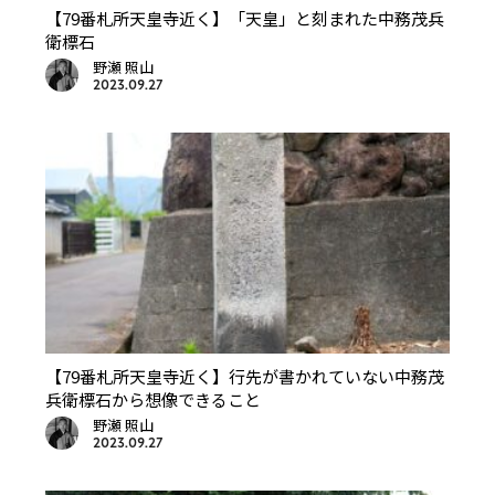
【79番札所天皇寺近く】「天皇」と刻まれた中務茂兵
衛標石
野瀬 照山
2023.09.27
【79番札所天皇寺近く】行先が書かれていない中務茂
兵衛標石から想像できること
野瀬 照山
2023.09.27