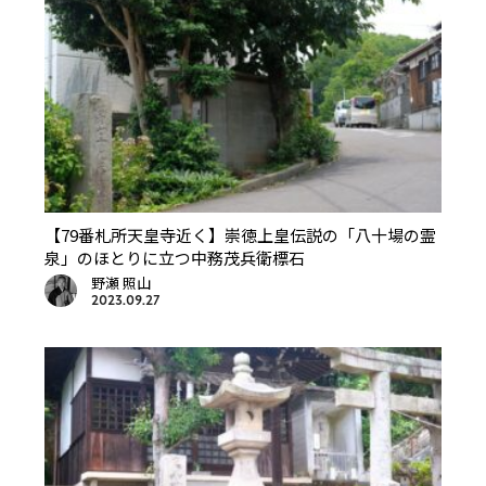
【79番札所天皇寺近く】崇徳上皇伝説の「八十場の霊
泉」のほとりに立つ中務茂兵衛標石
野瀬 照山
2023.09.27