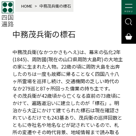
HOME
>
中務茂兵衛の標石
MENU
中務茂兵衛の標石
中務茂兵衛(なかつかさもへえ)は、幕末の弘化2年
(1845)、周防國(現在の山口県周防大島町)の大地主
の家に生まれた人物。22歳の頃に周防大島を出奔
したのちは一度も故郷に帰ることなく四国八十八
ヶ所霊場を巡拝し続け、交通機関の乏しい時代の
なか279巡と87ヶ所回った偉業の持ち主です。
その茂兵衛が42歳頃から亡くなる直前の73歳頃に
かけて、遍路道沿いに建立したのが「標石」。明
治から大正にかけて建てられた標石は現在確認さ
れているだけでも243基あり、茂兵衛の巡拝回数と
ともに寺社名や地名などが記されているので、札
所の変遷やその時代背景、地域情報まで読み取る