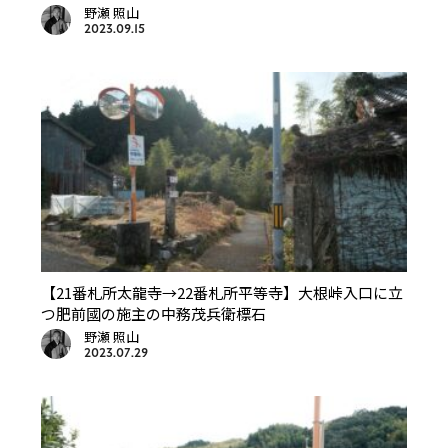
野瀬 照山
2023.09.15
【21番札所太龍寺→22番札所平等寺】大根峠入口に立
つ肥前國の施主の中務茂兵衛標石
野瀬 照山
2023.07.29