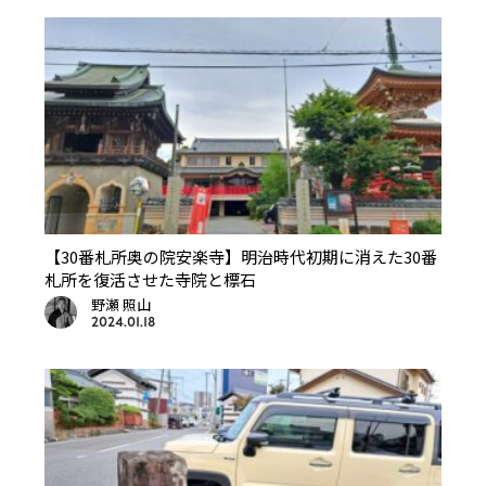
【30番札所奥の院安楽寺】明治時代初期に消えた30番
札所を復活させた寺院と標石
野瀬 照山
2024.01.18