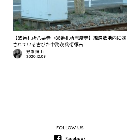
【85番札所八栗寺→86番札所志度寺】線路敷地内に残
されている古びた中務茂兵衛標石
野瀬 照山
2020.12.09
FOLLOW US
Facebook