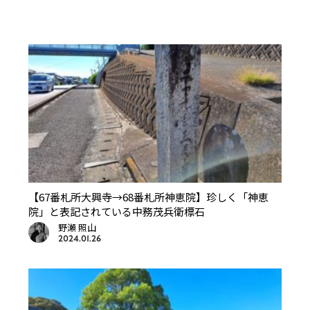
【67番札所大興寺→68番札所神恵院】珍しく「神恵
院」と表記されている中務茂兵衛標石
野瀬 照山
2024.01.26