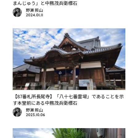
まんじゅう」と中務茂兵衛標石
野瀬 照山
2024.01.11
【87番札所長尾寺】「八十七番霊場」であることを示
す本堂前にある中務茂兵衛標石
野瀬 照山
2023.10.06