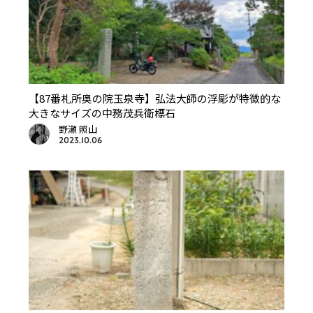
【87番札所奥の院玉泉寺】弘法大師の浮彫が特徴的な
大きなサイズの中務茂兵衛標石
野瀬 照山
2023.10.06