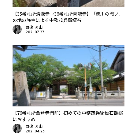
【35番札所清瀧寺→36番札所青龍寺】「湊川の戦い」
の地の施主による中務茂兵衛標石
野瀬 照山
2021.07.27
【76番札所金倉寺門前】初めての中務茂兵衛標石観察
におすすめ
野瀬 照山
2021.04.23