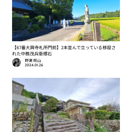
【67番大興寺札所門前】2本並んで立っている移設さ
れた中務茂兵衛標石
野瀬 照山
2024.01.26