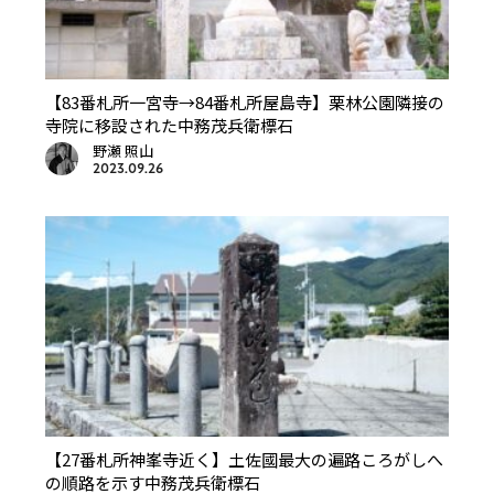
【83番札所一宮寺→84番札所屋島寺】栗林公園隣接の
寺院に移設された中務茂兵衛標石
野瀬 照山
2023.09.26
【27番札所神峯寺近く】土佐國最大の遍路ころがしへ
の順路を示す中務茂兵衛標石