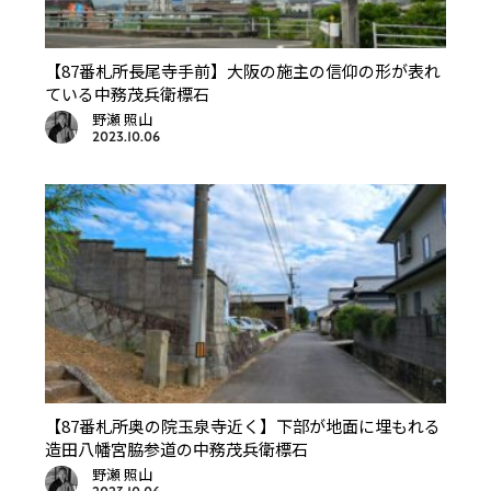
【87番札所長尾寺手前】大阪の施主の信仰の形が表れ
ている中務茂兵衛標石
野瀬 照山
2023.10.06
【87番札所奥の院玉泉寺近く】下部が地面に埋もれる
造田八幡宮脇参道の中務茂兵衛標石
野瀬 照山