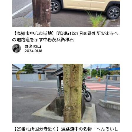
【高知市中心市街地】明治時代の旧30番札所安楽寺へ
の遍路道を示す中務茂兵衛標石
野瀬 照山
2024.01.18
【29番札所国分寺近く】遍路道中の名物「へんろいし