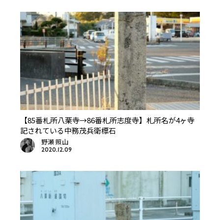
【85番札所八栗寺→86番札所志度寺】札所名が4ヶ寺
記されている中務茂兵衛標石
野瀬 照山
2020.12.09