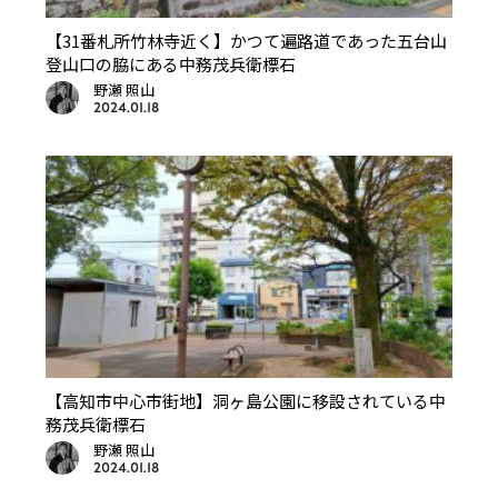
【31番札所竹林寺近く】かつて遍路道であった五台山
登山口の脇にある中務茂兵衛標石
野瀬 照山
2024.01.18
【高知市中心市街地】洞ヶ島公園に移設されている中
務茂兵衛標石
野瀬 照山
2024.01.18