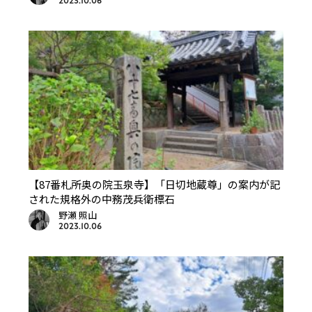
2023.10.06
【87番札所奥の院玉泉寺】「日切地蔵尊」の案内が記
された規格外の中務茂兵衛標石
野瀬 照山
2023.10.06