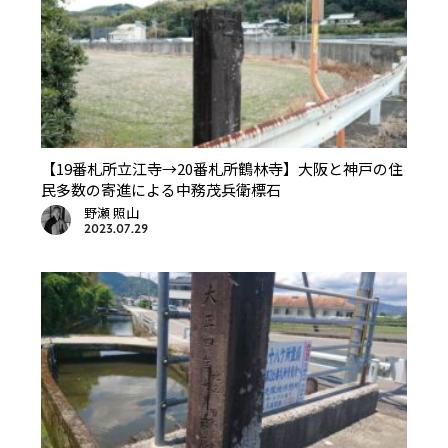
【19番札所立江寺→20番札所鶴林寺】大阪と神戸の住
民多数の寄進による中務茂兵衛標石
野瀬 照山
2023.07.29