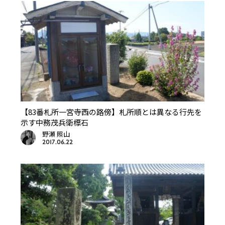
【83番札所一宮寺西の路傍】札所順とは異なる行先を
示す中務茂兵衛標石
野瀬 照山
2017.06.22