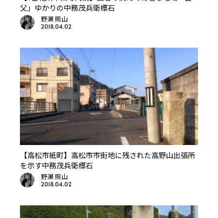
父」ゆかりの中務茂兵衛標石
野瀬 照山
2018.04.02
【高松市紙町】高松市市街地に残された高野山出張所
を示す中務茂兵衛標石
野瀬 照山
2018.04.02