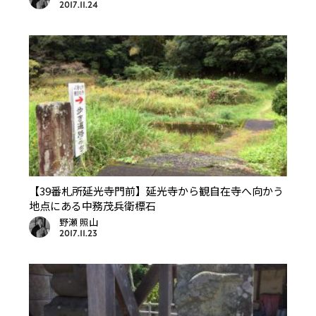
2017.11.24
【39番札所延光寺門前】延光寺から観自在寺へ向かう
地点にある中務茂兵衛標石
野瀬 照山
2017.11.23