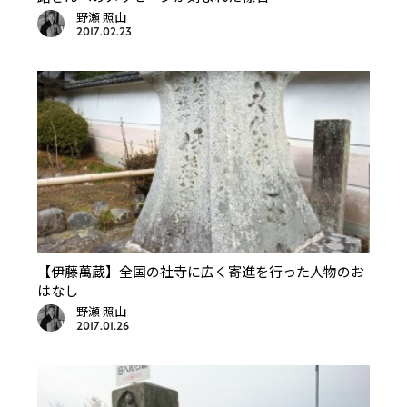
野瀬 照山
2017.02.23
【伊藤萬蔵】全国の社寺に広く寄進を行った人物のお
はなし
野瀬 照山
2017.01.26