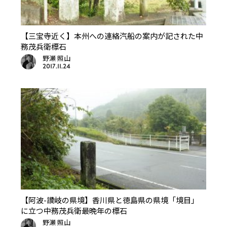
【三宝寺近く】本州への連絡汽船の案内が記された中
務茂兵衛標石
野瀬 照山
2017.11.24
【阿波-讃岐の県境】香川県と徳島県の県境「境目」
に立つ中務茂兵衛最晩年の標石
野瀬 照山