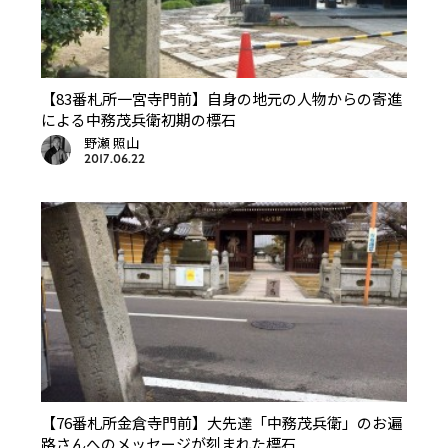
【83番札所一宮寺門前】自身の地元の人物からの寄進
による中務茂兵衛初期の標石
野瀬 照山
2017.06.22
【76番札所金倉寺門前】大先達「中務茂兵衛」のお遍
路さんへのメッセージが刻まれた標石