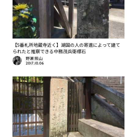
【5番札所地蔵寺近く】湖国の人の寄進によって建て
られたと推察できる中務茂兵衛標石
野瀬 照山
2017.10.06