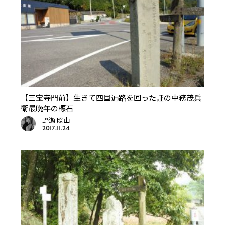
【三宝寺門前】生きて四国遍路を回った証の中務茂兵
衛最晩年の標石
野瀬 照山
2017.11.24