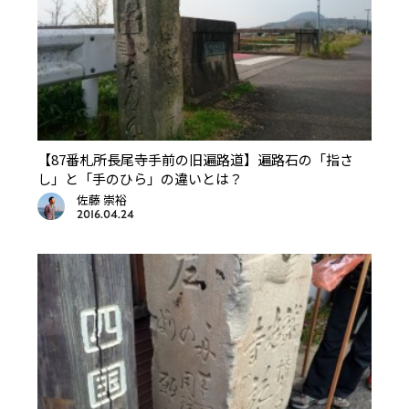
【87番札所長尾寺手前の旧遍路道】遍路石の「指さ
し」と「手のひら」の違いとは？
佐藤 崇裕
2016.04.24