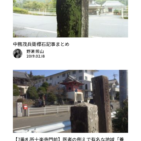
中務茂兵衛標石記事まとめ
野瀬 照山
2019.02.18
【7番札所十楽寺門前】医者の例えで有名な地域「養