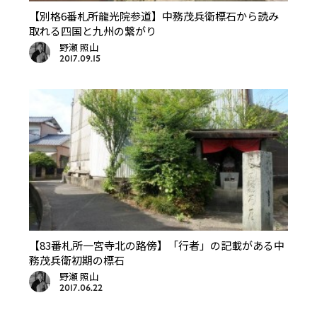
【別格6番札所龍光院参道】中務茂兵衛標石から読み
取れる四国と九州の繋がり
野瀬 照山
2017.09.15
【83番札所一宮寺北の路傍】「行者」の記載がある中
務茂兵衛初期の標石
野瀬 照山
2017.06.22