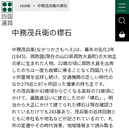
HOME
>
中務茂兵衛の標石
MENU
中務茂兵衛の標石
中務茂兵衛(なかつかさもへえ)は、幕末の弘化2年
(1845)、周防國(現在の山口県周防大島町)の大地主
の家に生まれた人物。22歳の頃に周防大島を出奔
したのちは一度も故郷に帰ることなく四国八十八
ヶ所霊場を巡拝し続け、交通機関の乏しい時代の
なか279巡と87ヶ所回った偉業の持ち主です。
その茂兵衛が42歳頃から亡くなる直前の73歳頃に
かけて、遍路道沿いに建立したのが「標石」。明
治から大正にかけて建てられた標石は現在確認さ
れているだけでも243基あり、茂兵衛の巡拝回数と
ともに寺社名や地名などが記されているので、札
所の変遷やその時代背景、地域情報まで読み取る