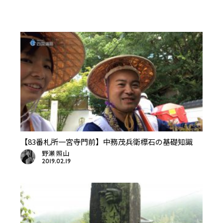
【83番札所一宮寺門前】中務茂兵衛標石の基礎知識
野瀬 照山
2019.02.19