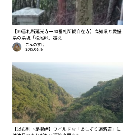
【39番札所延光寺→40番札所観自在寺】高知県と愛媛
県の県境「松尾峠」越え
ごんのすけ
2015.06.16
【以布利→足摺岬】ワイルドな「あしずり遍路道」に