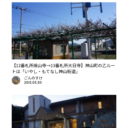
【12番札所焼山寺→13番札所大日寺】神山町の乙ルー
トは「いやし・もてなし神山街道」
ごんのすけ
2015.03.30