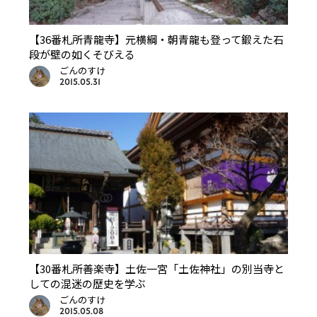
【36番札所青龍寺】元横綱・朝青龍も登って鍛えた石
段が壁の如くそびえる
ごんのすけ
2015.05.31
【30番札所善楽寺】土佐一宮「土佐神社」の別当寺と
しての混迷の歴史を学ぶ
ごんのすけ
2015.05.08