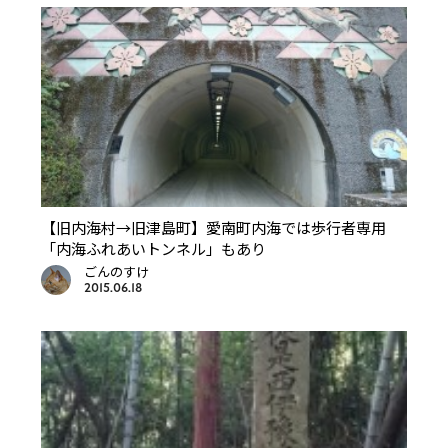
【旧内海村→旧津島町】愛南町内海では歩行者専用
「内海ふれあいトンネル」もあり
ごんのすけ
2015.06.18