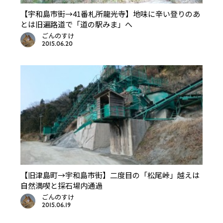
【宇和島市街→41番札所龍光寺】地味に辛い登りのあ
とは旧遍路道で「道の駅みま」へ
ごんのすけ
2015.06.20
【旧津島町→宇和島市街】二度目の「松尾峠」越えは
自然満喫と採石場内通過
ごんのすけ
2015.06.19