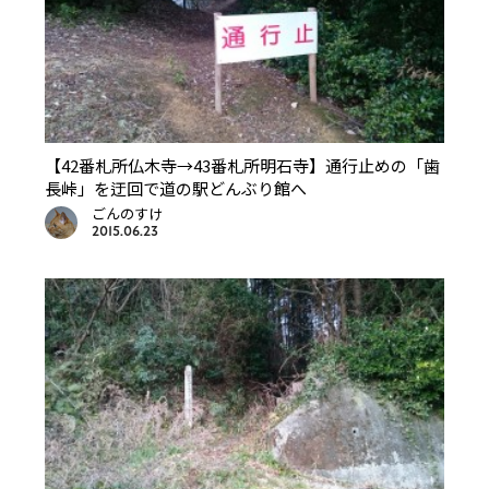
【42番札所仏木寺→43番札所明石寺】通行止めの「歯
長峠」を迂回で道の駅どんぶり館へ
ごんのすけ
2015.06.23