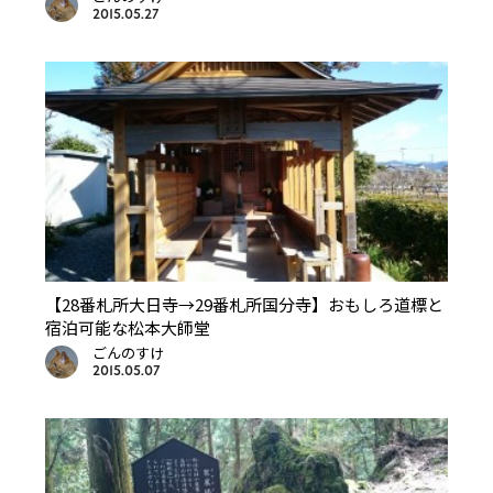
2015.05.27
【28番札所大日寺→29番札所国分寺】おもしろ道標と
宿泊可能な松本大師堂
ごんのすけ
2015.05.07