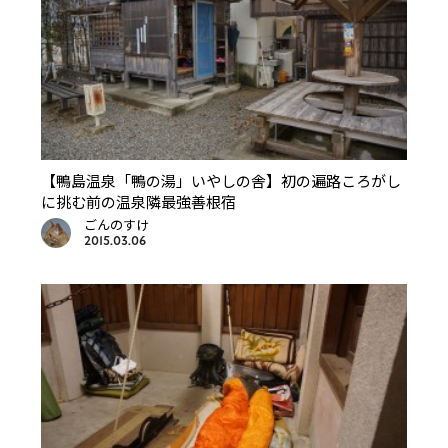
【鴨島温泉「鴨の湯」いやしの舎】初の遍路ころがし
に挑む前の温泉隣最強善根宿
ごんのすけ
2015.03.06