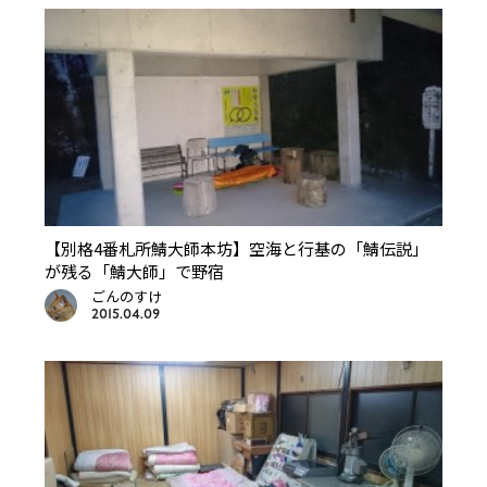
【別格4番札所鯖大師本坊】空海と行基の「鯖伝説」
が残る「鯖大師」で野宿
ごんのすけ
2015.04.09