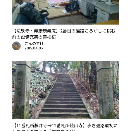
【法泉寺・寿康康寿庵】2番目の遍路ころがしに挑む
前の設備充実の善根宿
ごんのすけ
2015.04.03
【11番札所藤井寺→12番札所焼山寺】歩き遍路最初に