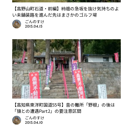
【高野山町石道・前編】柿畑の急坂を抜け気持ちのよ
い未舗装路を進んだ先はまさかのゴルフ場
ごんのすけ
2015.04.15
【高知県東洋町国道55号】昔の難所「野根」の後は
「猿との遭遇Part2」の要注意区間
ごんのすけ
2015.04.10