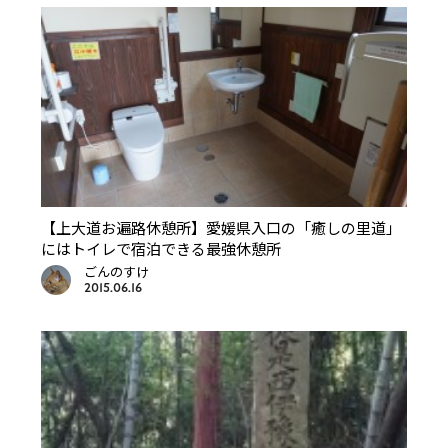
【上大道お遍路休憩所】愛媛県入口の「癒しの里道」
にはトイレで宿泊できる最強休憩所
ごんのすけ
2015.06.16