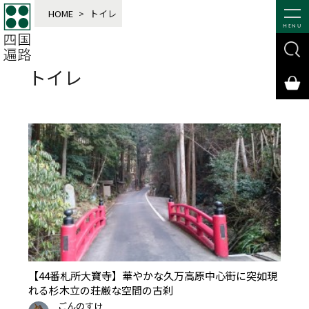
HOME
>
トイレ
MENU
トイレ
【44番札所大寶寺】華やかな久万高原中心街に突如現
れる杉木立の荘厳な空間の古刹
ごんのすけ