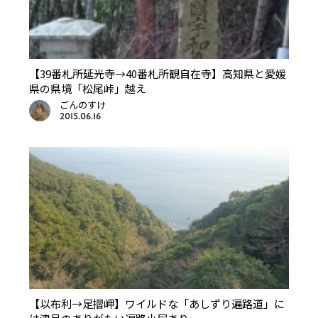
【39番札所延光寺→40番札所観自在寺】高知県と愛媛
県の県境「松尾峠」越え
ごんのすけ
2015.06.16
【以布利→足摺岬】ワイルドな「あしずり遍路道」に