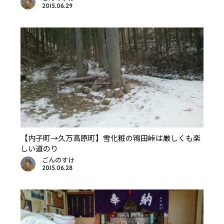
2015.06.29
【内子町→久万高原町】雪化粧の鴇田峠は厳しくも楽
しい道のり
ごんのすけ
2015.06.28