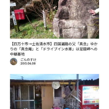
【四万十市→土佐清水市】四国遍路の父「真念」ゆか
りの「真念庵」と「ドライブイン水車」は足摺岬への
中継基地
ごんのすけ
2015.06.08