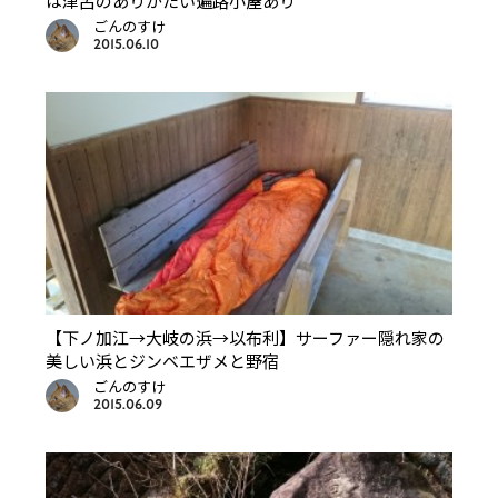
は津呂のありがたい遍路小屋あり
ごんのすけ
2015.06.10
【下ノ加江→大岐の浜→以布利】サーファー隠れ家の
美しい浜とジンベエザメと野宿
ごんのすけ
2015.06.09