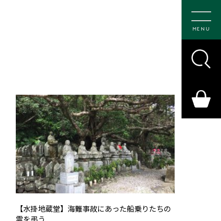
MENU
【水掛地蔵堂】海難事故にあった船乗りたちの
霊を弔う