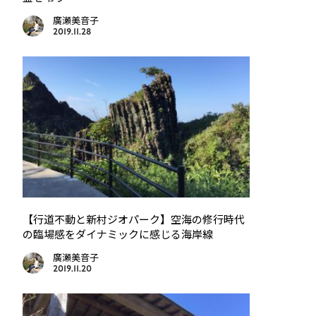
廣瀬美音子
2019.11.28
【行道不動と新村ジオパーク】空海の修行時代
の臨場感をダイナミックに感じる海岸線
廣瀬美音子
2019.11.20