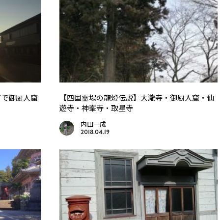
グで御厨人窟
【四国霊場の龍燈伝説】大瀧寺・御厨人窟・仙
遊寺・神峯寺・取星寺
内田一成
2018.04.19