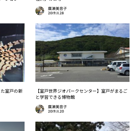
廣瀬美音子
2019.11.28
した室戸の新
【室戸世界ジオパークセンター】室戸がまるご
と学習できる博物館
廣瀬美音子
2019.11.20