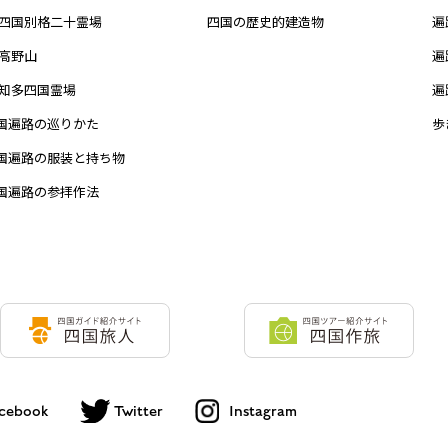
四国別格二十霊場
四国の歴史的建造物
遍
高野山
遍
知多四国霊場
遍
国遍路の巡りかた
歩
国遍路の服装と持ち物
国遍路の参拝作法
cebook
Twitter
Instagram