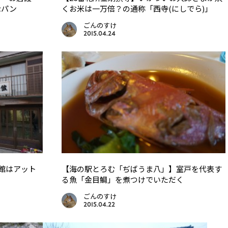
なパン
くお米は一万倍？の通称「西寺(にしでら)」
ごんのすけ
2015.04.24
旅館はアット
【海の駅とろむ「ぢばうま八」】室戸を代表す
る魚「金目鯛」を煮つけでいただく
ごんのすけ
2015.04.22