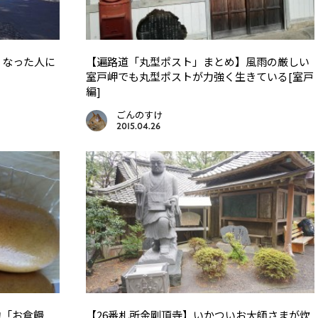
くなった人に
【遍路道「丸型ポスト」まとめ】風雨の厳しい
室戸岬でも丸型ポストが力強く生きている[室戸
編]
ごんのすけ
2015.04.26
物「お倉饅
【26番札所金剛頂寺】いかついお大師さまが炊