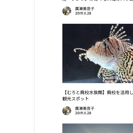
廣瀬美音子
2019.11.28
【むろと廃校水族館】廃校を活用
観光スポット
廣瀬美音子
2019.11.28