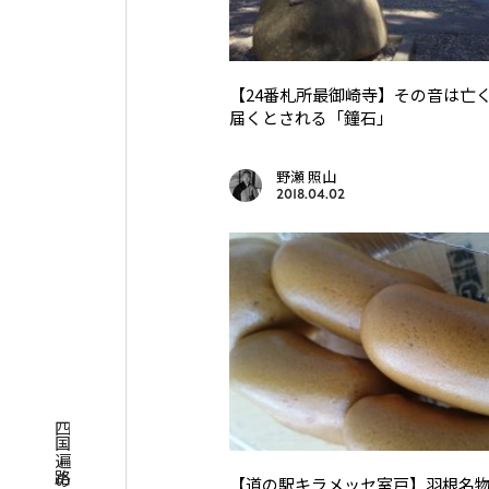
【24番札所最御崎寺】その音は亡
届くとされる「鐘石」
野瀬 照山
2018.04.02
【道の駅キラメッセ室戸】羽根名