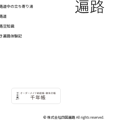
路道中の立ち寄り湯
路道
路豆知識
き遍路体験記
© 株式会社四国遍路
All rights reserved.