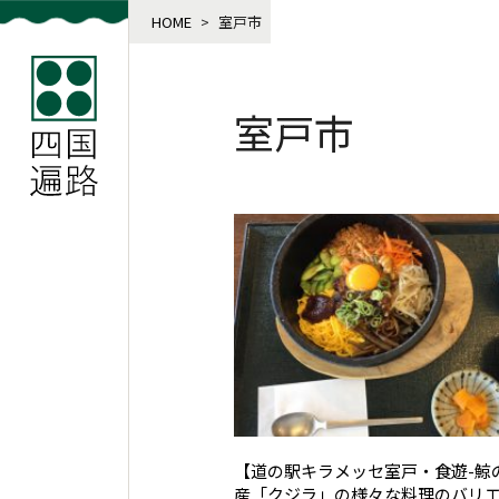
HOME
>
室戸市
室戸市
【道の駅キラメッセ室戸・食遊-鯨
産「クジラ」の様々な料理のバリ