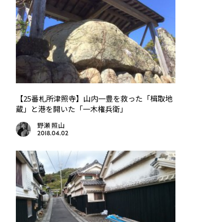
【25番札所津照寺】山内一豊を救った「楫取地
蔵」と港を開いた「一木権兵衛」
野瀬 照山
2018.04.02