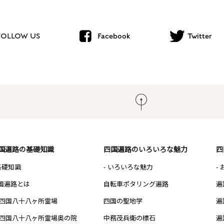
FOLLOW US
Facebook
Twitter
国遍路の基礎知識
四国遍路のいろいろな魅力
四
 基礎知識
- いろいろな魅力
-
国遍路とは
自転車ポタリング遍路
遍
四国八十八ヶ所霊場
四国の聖地学
遍
四国八十八ヶ所霊場奥の院
中務茂兵衛の標石
遍