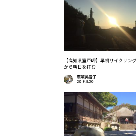
【高知県室戸岬】早朝サイクリン
から朝日を拝む
廣瀬美音子
2019.11.20