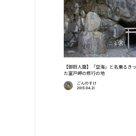
【御厨人窟】「空海」と名乗るき
た室戸岬の修行の地
ごんのすけ
2015.04.21