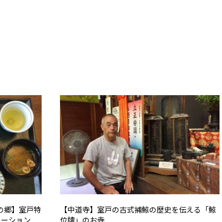
の郷】室戸特
【中道寺】室戸の古式捕鯨の歴史を伝える「鯨
エーション
位牌」のお寺