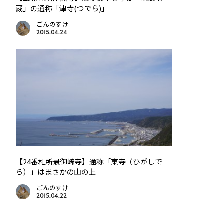
蔵」の通称「津寺(つでら)」
ごんのすけ
2015.04.24
【24番札所最御崎寺】通称「東寺（ひがしで
ら）」はまさかの山の上
ごんのすけ
2015.04.22