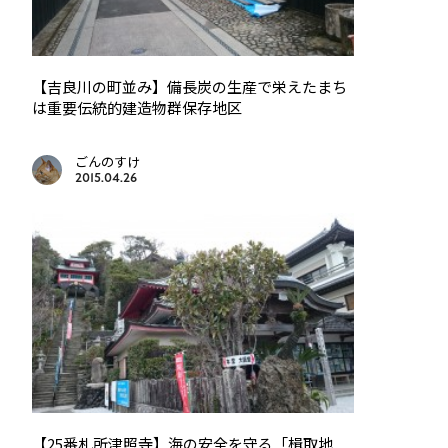
【吉良川の町並み】備長炭の生産で栄えたまち
は重要伝統的建造物群保存地区
ごんのすけ
2015.04.26
【25番札所津照寺】海の安全を守る「楫取地