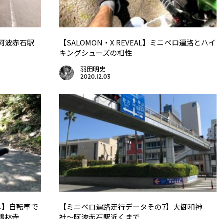
阿波赤石駅
【SALOMON・X REVEAL】ミニベロ遍路とハイ
キングシューズの相性
羽田明史
2020.12.03
し】自転車で
【ミニベロ遍路走行データその7】大御和神
鶴林寺
社〜阿波赤石駅近くまで