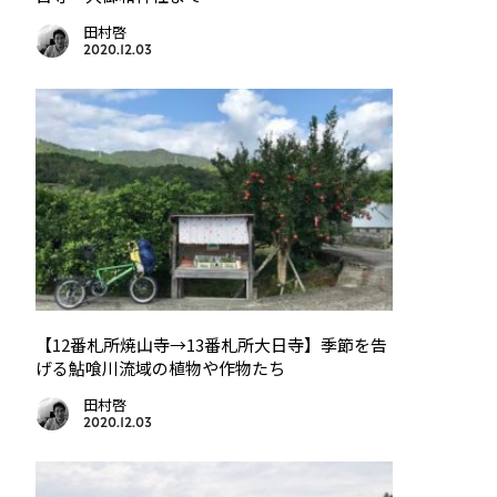
田村啓
2020.12.03
【12番札所焼山寺→13番札所大日寺】季節を告
げる鮎喰川流域の植物や作物たち
田村啓
2020.12.03