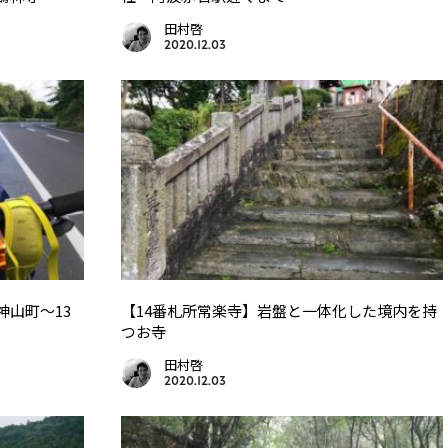
田村啓
2020.12.03
神山町〜13
【14番札所常楽寺】岩盤と一体化した境内を持
つお寺
田村啓
2020.12.03