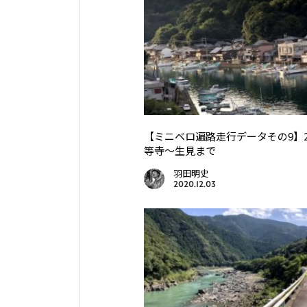
【ミニベロ遍路走行データその9】
等寺〜生見まで
羽田明史
2020.12.03