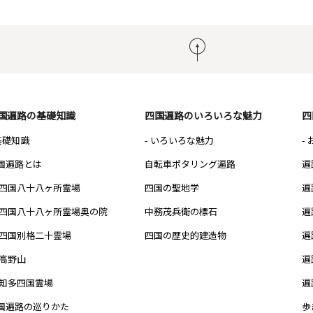
国遍路の基礎知識
四国遍路のいろいろな魅力
四
 基礎知識
- いろいろな魅力
-
国遍路とは
自転車ポタリング遍路
遍
四国八十八ヶ所霊場
四国の聖地学
遍
四国八十八ヶ所霊場奥の院
中務茂兵衛の標石
遍
四国別格二十霊場
四国の歴史的建造物
遍
高野山
遍
知多四国霊場
遍
国遍路の巡りかた
歩