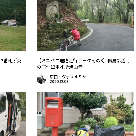
12番札所焼
【ミニベロ遍路走行データその3】鴨島駅近く
の宿〜12番札所焼山寺
原田・ヴォス えりか
2020.12.03