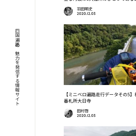
羽田明史
2020.12.03
四国遍路の魅力を発信する情報サイト
【ミニベロ遍路走行データその5】
番札所大日寺
田村啓
2020.12.03