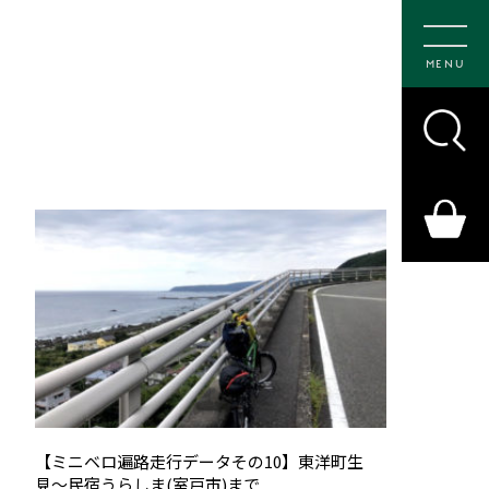
MENU
【ミニベロ遍路走行データその10】東洋町生
見〜民宿うらしま(室戸市)まで