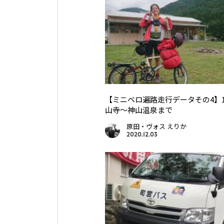
【ミニベロ遍路走行データその4】
山寺〜神山温泉まで
原田・ヴォス えりか
2020.12.03