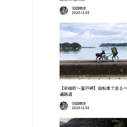
羽田明史
2020.12.03
【牟岐町〜室戸岬】自転車で走る
遍路道
羽田明史
2020.12.03