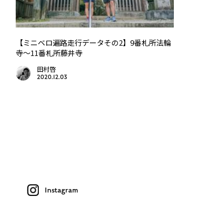
【ミニベロ遍路走行データその2】9番札所法輪
寺〜11番札所藤井寺
田村啓
2020.12.03
Instagram