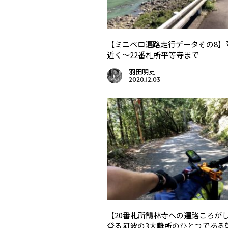
【ミニベロ遍路走行データその8】
近く〜22番札所平等寺まで
羽田明史
2020.12.03
【20番札所鶴林寺への遍路ころが
登る阿波の3大難所のひとつである