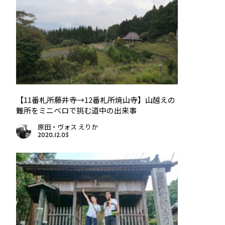
【11番札所藤井寺→12番札所焼山寺】山越えの
難所をミニベロで挑む道中の出来事
原田・ヴォス えりか
2020.12.03