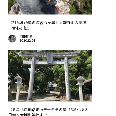
【21番札所奥の院舎心ヶ嶽】太龍寺山の聖跡
「舎心ヶ嶽」
羽田明史
2020.12.03
【ミニベロ遍路走行データその6】13番札所大
日寺〜大御和神社まで