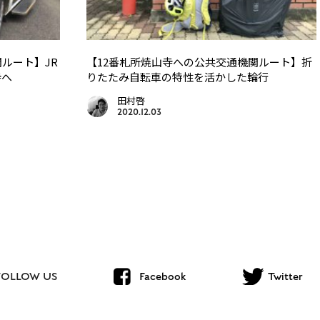
ルート】JR
【12番札所焼山寺への公共交通機関ルート】折
寺へ
りたたみ自転車の特性を活かした輪行
田村啓
2020.12.03
FOLLOW US
Facebook
Twitter