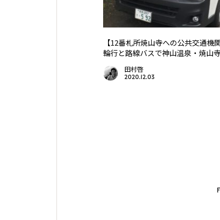
【12番札所焼山寺への公共交通機関
輪行と路線バスで神山温泉・焼山
田村啓
2020.12.03